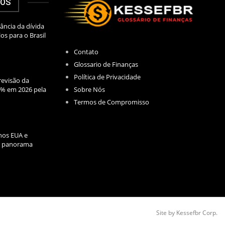
DOS
ância da dívida
los para o Brasil
Contato
Glossario de Finanças
Política de Privacidade
evisão da
Sobre Nós
2% em 2026 pela
Termos de Compromisso
nos EUA e
l: panorama
Site by Kessefbr Corp.