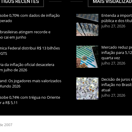
TIGOS RECENTES
MAIS VISUALIZA
sobe 0,70% com dados de inflação
Entenda a import
sperado
pública e dos títu
julho 27, 2026
brasileiras atingem recorde e
rno cai em junho
Mercado reduz pr
ica Federal distribui R$ 13 bilhões
inflação para 5,1
FGTS
quarta vez
julho 27, 2026
ia da inflação oficial desacelera
m julho de 2026
Decisão de juros 
and: Os jogadores mais valorizados
inflação no Brasi
Mundo 2026
atual
julho 27, 2026
sobe 0,74% com trégua no Oriente
r a R$ 5,11
 de 2007