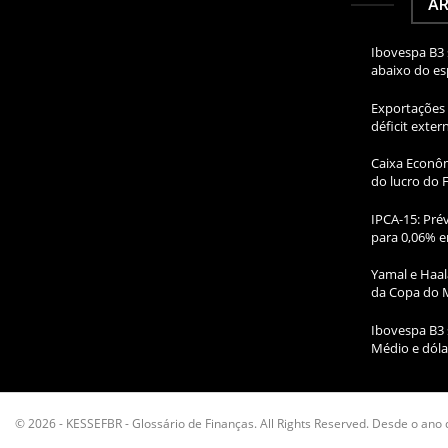
AR
Ibovespa B3 
abaixo do e
Exportações 
déficit exte
Caixa Econôm
do lucro do 
IPCA-15: Prév
para 0,06% e
Yamal e Haal
da Copa do 
Ibovespa B3 
Médio e dóla
© 2026 - KESSEFBR - Glossário de Finanças. All Rights Reserved. Desde o ano