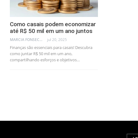
Como casais podem economizar
até R$ 50 mil em um ano juntos
MARCIA FONSECA - FINANCIAL CONSULTANT
jul 20, 2025
Finanças são essenciais para casais! Descubra
como juntar R$ 50 mil em um ano,
compartilhando esforços e objetivos…