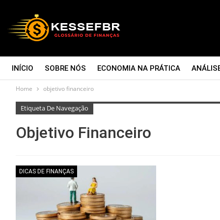
INÍCIO
SOBRE NÓS
ECONOMIA NA PRÁTICA
ANÁLIS
Home
objetivo financeiro
CONTATO
Etiqueta De Navegação
Objetivo Financeiro
DICAS DE FINANÇAS