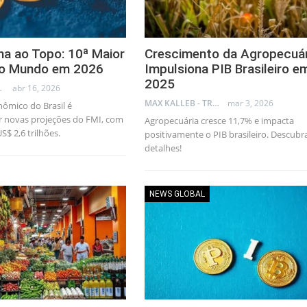
rna ao Topo: 10ª Maior
Crescimento da Agropecuár
o Mundo em 2026
Impulsiona PIB Brasileiro e
2025
AL CONSULTANT
abr 16, 2026
MAX KALLEB - TRADER
mar 3, 2026
ômico do Brasil é
r novas projeções do FMI, com
Agropecuária cresce 11,7% e impacta
S$ 2,6 trilhões.
positivamente o PIB brasileiro. Descubr
detalhes!
NEWS GLOBAL