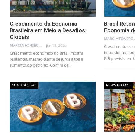
Crescimento da Economia
Brasil Reto
Brasileira em Meio a Desafios
Economia d
Globais
MARCIA FONSECA - FINANCI
MARCIA FONSECA - FINANCIAL CONSULTANT
jun 18, 2026
Crescimento econ
impulsionado po
Crescimento econômico no Brasil mostra
PIB previsto em U
resiliência, mesmo diante de juros altos e
aumento do petróleo. Confira os…
NEWS GLOBAL
NEWS GLOBAL