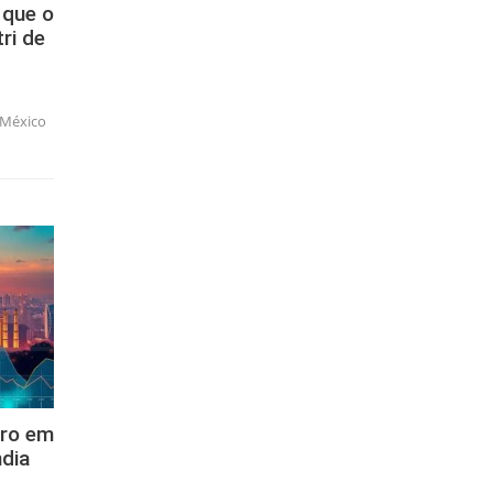
 que o
ri de
o México
iro em
dia