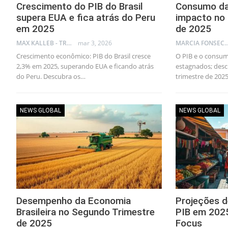
Crescimento do PIB do Brasil
Consumo das
supera EUA e fica atrás do Peru
impacto no 
em 2025
de 2025
MAX KALLEB - TRADER
mar 3, 2026
MARCIA FONSECA - FINANCI
Crescimento econômico: PIB do Brasil cresce
O PIB e o consum
2,3% em 2025, superando EUA e ficando atrás
estagnados; desc
do Peru. Descubra os…
trimestre de 2025
NEWS GLOBAL
NEWS GLOBAL
Desempenho da Economia
Projeções 
Brasileira no Segundo Trimestre
PIB em 2025
de 2025
Focus