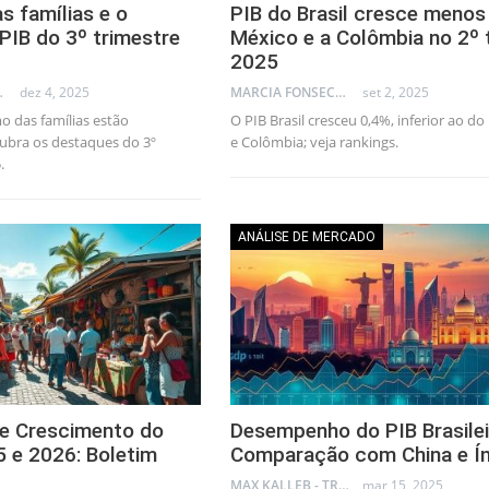
 famílias e o
PIB do Brasil cresce menos
PIB do 3º trimestre
México e a Colômbia no 2º t
2025
AL CONSULTANT
dez 4, 2025
MARCIA FONSECA - FINANCIAL CONSULTANT
set 2, 2025
o das famílias estão
O PIB Brasil cresceu 0,4%, inferior ao d
ubra os destaques do 3º
e Colômbia; veja rankings.
.
ANÁLISE DE MERCADO
de Crescimento do
Desempenho do PIB Brasile
 e 2026: Boletim
Comparação com China e Ín
MAX KALLEB - TRADER
mar 15, 2025