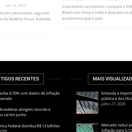
AL CONSULTANT
abr 14, 2025
Crescimento econômico: compare o PIB
Brasil com China e Índia e descubra os 
está em crescimento, segundo
econômicos que o país…
es do Boletim Focus. Entenda
TIGOS RECENTES
MAIS VISUALIZA
sobe 0,70% com dados de inflação
Entenda a import
sperado
pública e dos títu
julho 27, 2026
brasileiras atingem recorde e
rno cai em junho
Mercado reduz pr
ica Federal distribui R$ 13 bilhões
inflação para 5,1
FGTS