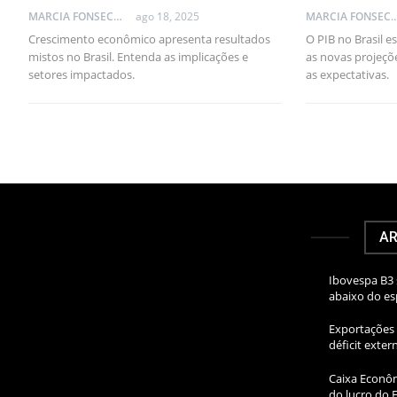
MARCIA FONSECA - FINANCIAL CONSULTANT
ago 18, 2025
MARCIA FONSECA - FINANCI
Crescimento econômico apresenta resultados
O PIB no Brasil 
mistos no Brasil. Entenda as implicações e
as novas projeçõ
setores impactados.
as expectativas.
AR
Ibovespa B3 
abaixo do e
Exportações 
déficit exte
Caixa Econôm
do lucro do 