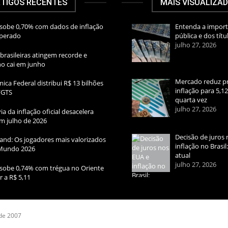
TIGOS RECENTES
MAIS VISUALIZA
sobe 0,70% com dados de inflação
Entenda a import
sperado
pública e dos títu
julho 27, 2026
brasileiras atingem recorde e
rno cai em junho
Mercado reduz pr
ica Federal distribui R$ 13 bilhões
inflação para 5,1
FGTS
quarta vez
julho 27, 2026
ia da inflação oficial desacelera
m julho de 2026
Decisão de juros 
and: Os jogadores mais valorizados
inflação no Brasi
Mundo 2026
atual
julho 27, 2026
sobe 0,74% com trégua no Oriente
r a R$ 5,11
 de 2007