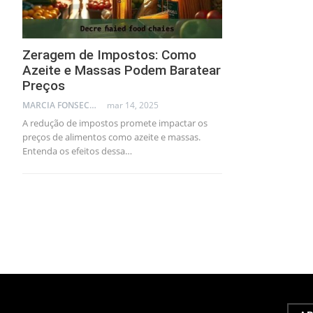
Zeragem de Impostos: Como
Azeite e Massas Podem Baratear
Preços
MARCIA FONSECA - FINANCIAL CONSULTANT
mar 14, 2025
A redução de impostos promete impactar os
preços de alimentos como azeite e massas.
Entenda os efeitos dessa…