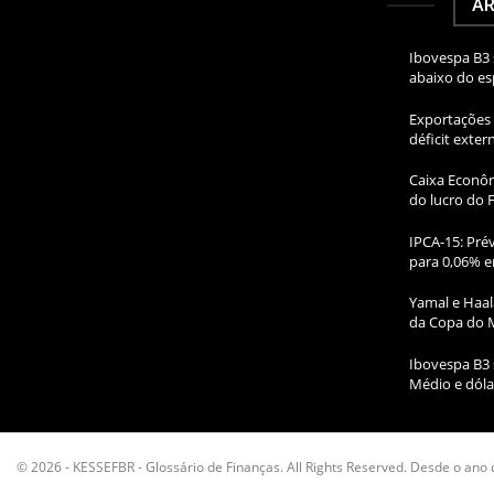
AR
Ibovespa B3 
abaixo do e
Exportações 
déficit exte
Caixa Econôm
do lucro do 
IPCA-15: Prév
para 0,06% e
Yamal e Haal
da Copa do 
Ibovespa B3 
Médio e dóla
© 2026 - KESSEFBR - Glossário de Finanças. All Rights Reserved. Desde o ano