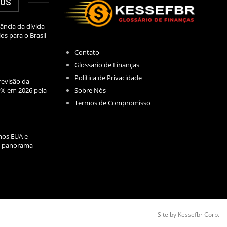
DOS
ância da dívida
los para o Brasil
Contato
Glossario de Finanças
Política de Privacidade
evisão da
Sobre Nós
2% em 2026 pela
Termos de Compromisso
nos EUA e
l: panorama
Site by Kessefbr Corp.