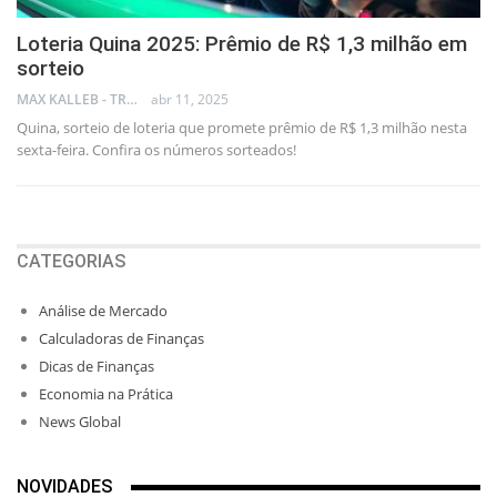
Loteria Quina 2025: Prêmio de R$ 1,3 milhão em
sorteio
MAX KALLEB - TRADER
abr 11, 2025
Quina, sorteio de loteria que promete prêmio de R$ 1,3 milhão nesta
sexta-feira. Confira os números sorteados!
CATEGORIAS
Análise de Mercado
Calculadoras de Finanças
Dicas de Finanças
Economia na Prática
News Global
NOVIDADES