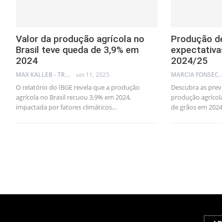
Valor da produção agrícola no
Produção de
Brasil teve queda de 3,9% em
expectativa
2024
2024/25
MAX KALLEB - TRADER
set 11, 2025
MARCIA FONSECA - FINANCI
O relatório do IBGE revela que a produção
Descubra as prev
agrícola no Brasil recuou 3,9% em 2024,
produção agrícola
impactada por fatores climáticos…
de grãos em 2024