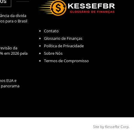
DOS
ância da dívida
los para o Brasil
Contato
Glossario de Finanças
Política de Privacidade
evisão da
Sobre Nós
2% em 2026 pela
Termos de Compromisso
nos EUA e
l: panorama
Site by Kessefbr Corp.