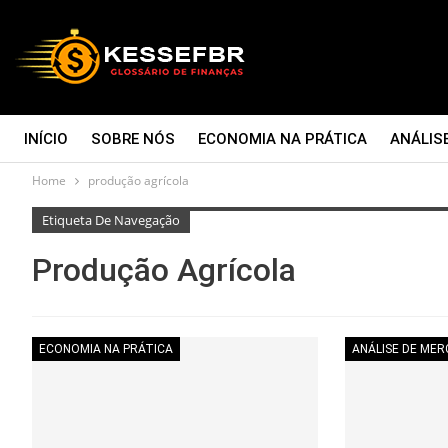
INÍCIO
SOBRE NÓS
ECONOMIA NA PRÁTICA
ANÁLIS
Home
produção agrícola
CONTATO
Etiqueta De Navegação
Produção Agrícola
ECONOMIA NA PRÁTICA
ANÁLISE DE ME