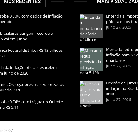
TIGOS RECENTES
MAIS VISUALIZA
sobe 0,70% com dados de inflação
Entenda a import
sperado
pública e dos títu
julho 27, 2026
brasileiras atingem recorde e
rno cai em junho
Mercado reduz pr
ica Federal distribui R$ 13 bilhões
inflação para 5,1
FGTS
quarta vez
julho 27, 2026
ia da inflação oficial desacelera
m julho de 2026
Decisão de juros 
and: Os jogadores mais valorizados
inflação no Brasi
Mundo 2026
atual
julho 27, 2026
sobe 0,74% com trégua no Oriente
r a R$ 5,11
 de 2007