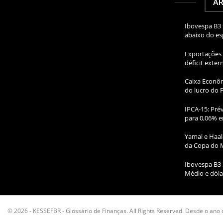
AR
Ibovespa B3 
abaixo do e
Exportações 
déficit exte
Caixa Econôm
do lucro do 
IPCA-15: Prév
para 0,06% e
Yamal e Haal
da Copa do 
Ibovespa B3 
Médio e dóla
© 2026 - KESSEFBR - Glossário de Finanças. All Rights Reserved. Desde o ano