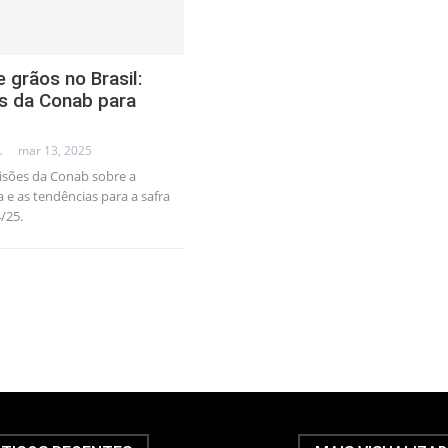
 grãos no Brasil:
s da Conab para
AL CONSULTANT
mar 13, 2025
isões da Conab sobre a
 e as tendências para a safra
/25.