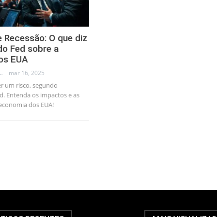
e Recessão: O que diz
do Fed sobre a
os EUA
LLEB - TRADER
mar 16, 2025
r um risco, segundo
d. Entenda os impactos e as
 economia dos EUA!