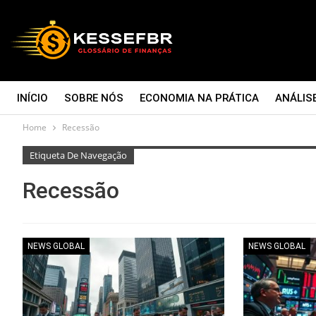
INÍCIO
SOBRE NÓS
ECONOMIA NA PRÁTICA
ANÁLIS
Home
Recessão
CONTATO
Etiqueta De Navegação
Recessão
NEWS GLOBAL
NEWS GLOBAL