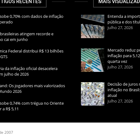
TIGOS RECENTES
MAIS VISUALIZA
sobe 0,70% com dados de inflação
Entenda a import
sperado
pública e dos títu
julho 27, 2026
brasileiras atingem recorde e
rno cai em junho
Mercado reduz pr
ica Federal distribui R$ 13 bilhões
inflação para 5,1
FGTS
quarta vez
julho 27, 2026
ia da inflação oficial desacelera
m julho de 2026
Decisão de juros 
and: Os jogadores mais valorizados
inflação no Brasi
Mundo 2026
atual
julho 27, 2026
sobe 0,74% com trégua no Oriente
r a R$ 5,11
 de 2007