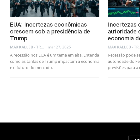
EUA: Incertezas econômicas
Incertezas 
crescem sob a presidência de
autoridade 
Trump
economia d
MAX KALLEB - TRADER
mar 27, 2025
MAX KA
A recessão nos EUA é um tema em alta. Entenda
Recessão pode se
como as tarifas de Trump impactam a economia
autoridade do Fe
e o futuro do mercado.
previsões para a