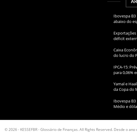
AR
Ibovespa B3 
abaixo do e
Exportações 
déficit exte
Caixa Econôm
do lucro do 
IPCA-15: Prév
para 0,06% e
Yamal e Haal
da Copa do 
Ibovespa B3 
Médio e dóla
© 2026 - KESSEFBR - Glossário de Finanças. All Rights Reserved. Desde o ano