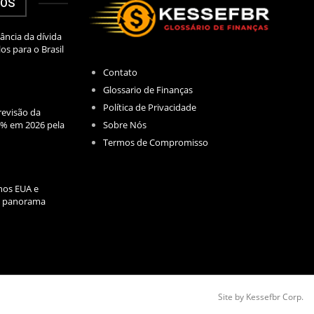
DOS
ância da dívida
los para o Brasil
Contato
Glossario de Finanças
Política de Privacidade
evisão da
Sobre Nós
2% em 2026 pela
Termos de Compromisso
nos EUA e
l: panorama
Site by Kessefbr Corp.