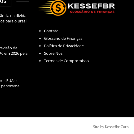
DOS
ância da dívida
los para o Brasil
Contato
Glossario de Finanças
Política de Privacidade
evisão da
Sobre Nós
2% em 2026 pela
Termos de Compromisso
nos EUA e
l: panorama
Site by Kessefbr Corp.