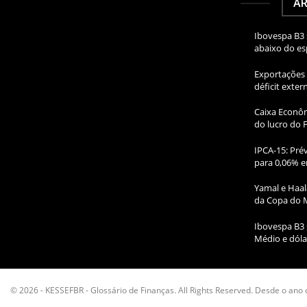
AR
Ibovespa B3 
abaixo do e
Exportações 
déficit exte
Caixa Econôm
do lucro do 
IPCA-15: Prév
para 0,06% e
Yamal e Haal
da Copa do 
Ibovespa B3 
Médio e dóla
© 2026 - KESSEFBR - Glossário de Finanças. All Rights Reserved. Desde o ano