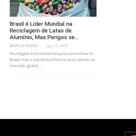
Brasil é Líder Mundial na
Reciclagem de Latas de
Alumínio, Mas Perigos se…
MARCIA FONSECA - FINANCIAL CONSULTANT
ago 15, 2025
Reciclagem é fundamental para a economia do
Brasil, mas a indústria enfrenta riscos devido ao
mercado global.…