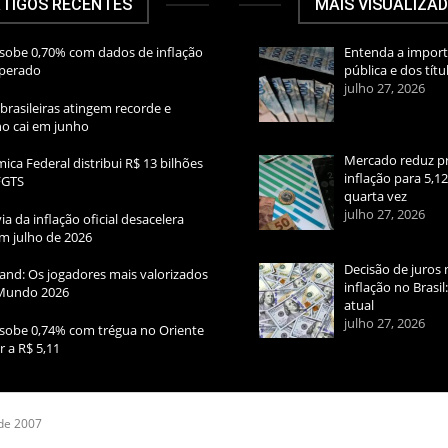
TIGOS RECENTES
MAIS VISUALIZA
sobe 0,70% com dados de inflação
Entenda a import
sperado
pública e dos títu
julho 27, 2026
brasileiras atingem recorde e
rno cai em junho
Mercado reduz pr
ica Federal distribui R$ 13 bilhões
inflação para 5,1
FGTS
quarta vez
julho 27, 2026
ia da inflação oficial desacelera
m julho de 2026
Decisão de juros 
and: Os jogadores mais valorizados
inflação no Brasi
Mundo 2026
atual
julho 27, 2026
sobe 0,74% com trégua no Oriente
r a R$ 5,11
 de 2007