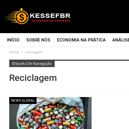
INÍCIO
SOBRE NÓS
ECONOMIA NA PRÁTICA
ANÁLIS
Home
reciclagem
CONTATO
Etiqueta De Navegação
Reciclagem
NEWS GLOBAL