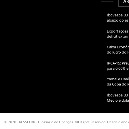
AR
Ibovespa B3 
abaixo do e
Exportações 
déficit exte
Caixa Econôm
do lucro do 
IPCA-15: Prév
para 0,06% e
Yamal e Haal
da Copa do 
Ibovespa B3 
Médio e dóla
© 2026 - KESSEFBR - Glossário de Finanças. All Rights Reserved. Desde o ano