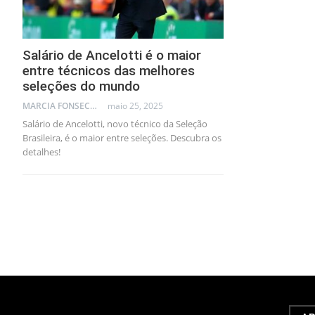
Salário de Ancelotti é o maior
entre técnicos das melhores
seleções do mundo
MARCIA FONSECA - FINANCIAL CONSULTANT
maio 25, 2025
Salário de Ancelotti, novo técnico da Seleção
Brasileira, é o maior entre seleções. Descubra os
detalhes!