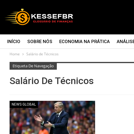
INÍCIO
SOBRE NÓS
ECONOMIA NA PRÁTICA
ANÁLIS
Home
Salário de Técnicos
CONTATO
Etiqueta De Navegação
Salário De Técnicos
NEWS GLOBAL