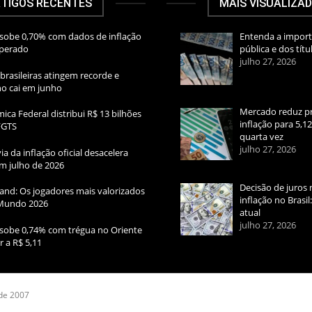
TIGOS RECENTES
MAIS VISUALIZA
sobe 0,70% com dados de inflação
Entenda a import
sperado
pública e dos títu
julho 27, 2026
brasileiras atingem recorde e
rno cai em junho
Mercado reduz pr
ica Federal distribui R$ 13 bilhões
inflação para 5,1
FGTS
quarta vez
julho 27, 2026
ia da inflação oficial desacelera
m julho de 2026
Decisão de juros 
and: Os jogadores mais valorizados
inflação no Brasi
Mundo 2026
atual
julho 27, 2026
sobe 0,74% com trégua no Oriente
r a R$ 5,11
 de 2007