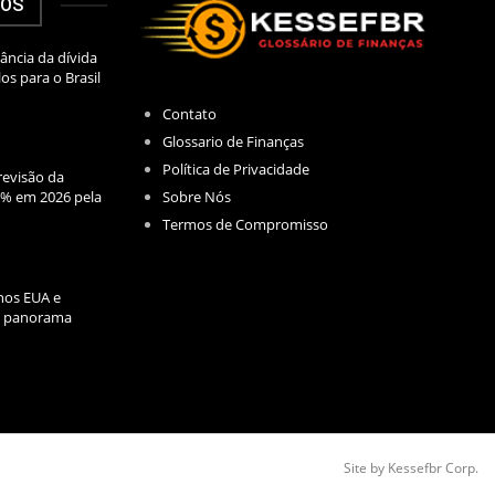
DOS
ância da dívida
los para o Brasil
Contato
Glossario de Finanças
Política de Privacidade
evisão da
Sobre Nós
2% em 2026 pela
Termos de Compromisso
nos EUA e
l: panorama
Site by Kessefbr Corp.