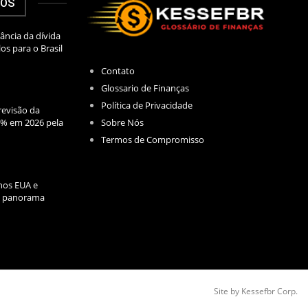
DOS
ância da dívida
los para o Brasil
Contato
Glossario de Finanças
Política de Privacidade
evisão da
Sobre Nós
2% em 2026 pela
Termos de Compromisso
nos EUA e
l: panorama
Site by Kessefbr Corp.