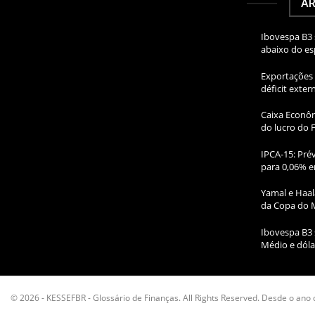
AR
Ibovespa B3 
abaixo do e
Exportações 
déficit exte
Caixa Econôm
do lucro do 
IPCA-15: Prév
para 0,06% e
Yamal e Haal
da Copa do 
Ibovespa B3 
Médio e dóla
© 2026 - KESSEFBR - Glossário de Finanças. All Rights Reserved. Desde o ano