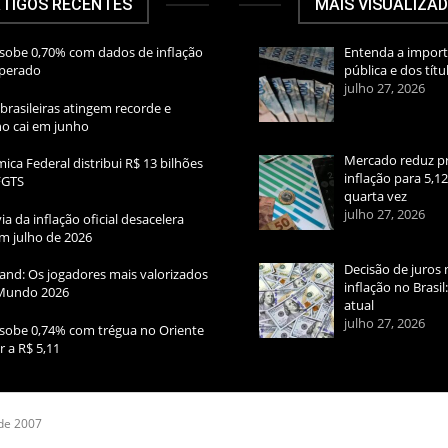
TIGOS RECENTES
MAIS VISUALIZA
sobe 0,70% com dados de inflação
Entenda a import
sperado
pública e dos títu
julho 27, 2026
brasileiras atingem recorde e
rno cai em junho
Mercado reduz pr
ica Federal distribui R$ 13 bilhões
inflação para 5,1
FGTS
quarta vez
julho 27, 2026
ia da inflação oficial desacelera
m julho de 2026
Decisão de juros 
and: Os jogadores mais valorizados
inflação no Brasi
Mundo 2026
atual
julho 27, 2026
sobe 0,74% com trégua no Oriente
r a R$ 5,11
 de 2007