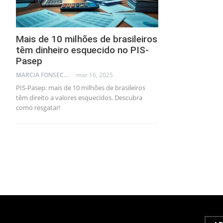
Mais de 10 milhões de brasileiros
têm dinheiro esquecido no PIS-
Pasep
MARCIA FONSECA - FINANCIAL CONSULTANT
mar 16, 2025
PIS-Pasep: mais de 10 milhões de brasileiros
têm direito a valores esquecidos. Descubra
como resgatar!