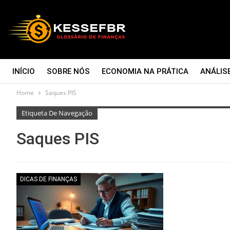
INÍCIO
SOBRE NÓS
ECONOMIA NA PRÁTICA
ANÁLIS
Home
Saques PIS
CONTATO
Etiqueta De Navegação
Saques PIS
DICAS DE FINANÇAS