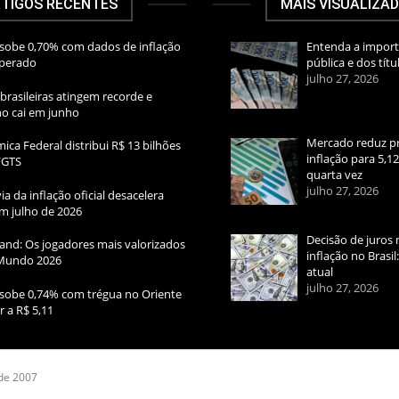
TIGOS RECENTES
MAIS VISUALIZA
sobe 0,70% com dados de inflação
Entenda a import
sperado
pública e dos títu
julho 27, 2026
brasileiras atingem recorde e
rno cai em junho
Mercado reduz pr
ica Federal distribui R$ 13 bilhões
inflação para 5,1
FGTS
quarta vez
julho 27, 2026
ia da inflação oficial desacelera
m julho de 2026
Decisão de juros 
and: Os jogadores mais valorizados
inflação no Brasi
Mundo 2026
atual
julho 27, 2026
sobe 0,74% com trégua no Oriente
r a R$ 5,11
 de 2007