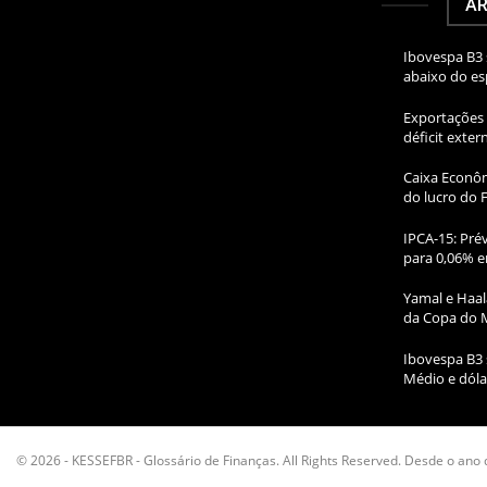
AR
Ibovespa B3 
abaixo do e
Exportações 
déficit exte
Caixa Econôm
do lucro do 
IPCA-15: Prév
para 0,06% e
Yamal e Haal
da Copa do 
Ibovespa B3 
Médio e dóla
© 2026 - KESSEFBR - Glossário de Finanças. All Rights Reserved. Desde o ano