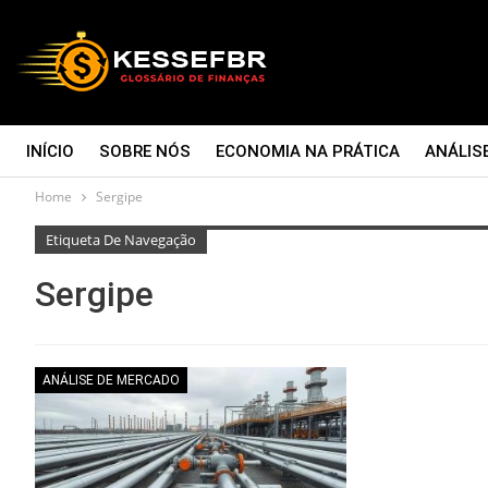
INÍCIO
SOBRE NÓS
ECONOMIA NA PRÁTICA
ANÁLIS
Home
Sergipe
CONTATO
Etiqueta De Navegação
Sergipe
ANÁLISE DE MERCADO