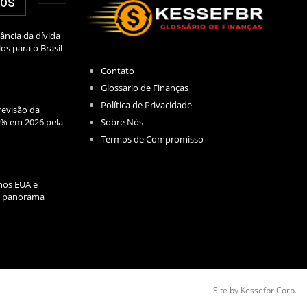
DOS
ância da dívida
los para o Brasil
Contato
Glossario de Finanças
Política de Privacidade
evisão da
Sobre Nós
2% em 2026 pela
Termos de Compromisso
nos EUA e
l: panorama
Site by Kessefbr Corp.