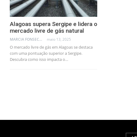
Alagoas supera Sergipe e lidera o
mercado livre de gás natural
MARCIA FONSECA - FINANCIAL CONSULTANT
maio 13, 2025
O mercado livre de gás em Alagoas se destaca
com uma pontuação superior a Sergipe.
Descubra como isso impacta o…