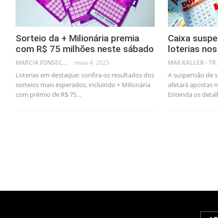
Sorteio da + Milionária premia
Caixa suspe
com R$ 75 milhões neste sábado
loterias nos
MARCIA FONSECA - FINANCIAL CONSULTANT
maio 4, 2025
MAX KA
Loterias em destaque: confira os resultados dos
A suspensão de so
sorteios mais esperados, incluindo + Milionária
afetará apostas 
com prêmio de R$ 75…
Entenda os detal