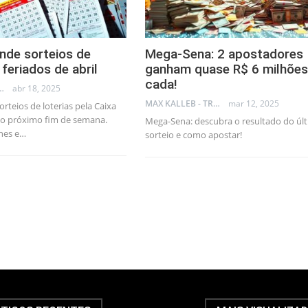
nde sorteios de
Mega-Sena: 2 apostadores
 feriados de abril
ganham quase R$ 6 milhões
cada!
LLEB - TRADER
abr 18, 2025
MAX KALLEB - TRADER
mar 12, 2025
rteios de loterias pela Caixa
no próximo fim de semana.
Mega-Sena: descubra o resultado do úl
hes e…
sorteio e como apostar!