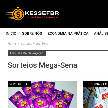
INÍCIO
SOBRE NÓS
ECONOMIA NA PRÁTICA
ANÁLIS
Home
sorteios Mega-Sena
CONTATO
Etiqueta De Navegação
Sorteios Mega-Sena
NEWS GLOBAL
ECONOMIA NA P