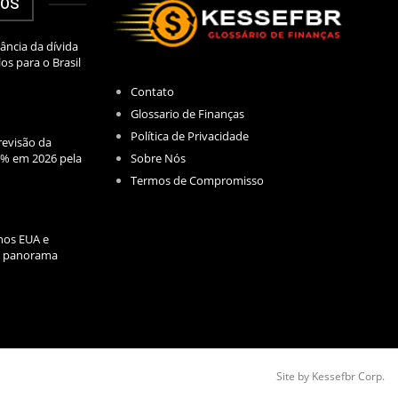
DOS
ância da dívida
los para o Brasil
Contato
Glossario de Finanças
Política de Privacidade
evisão da
Sobre Nós
2% em 2026 pela
Termos de Compromisso
nos EUA e
l: panorama
Site by Kessefbr Corp.