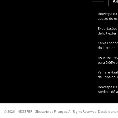
AR
Ibovespa B3 
abaixo do e
Exportações 
déficit exte
Caixa Econôm
do lucro do 
IPCA-15: Prév
para 0,06% e
Yamal e Haal
da Copa do 
Ibovespa B3 
Médio e dóla
© 2026 - KESSEFBR - Glossário de Finanças. All Rights Reserved. Desde o ano