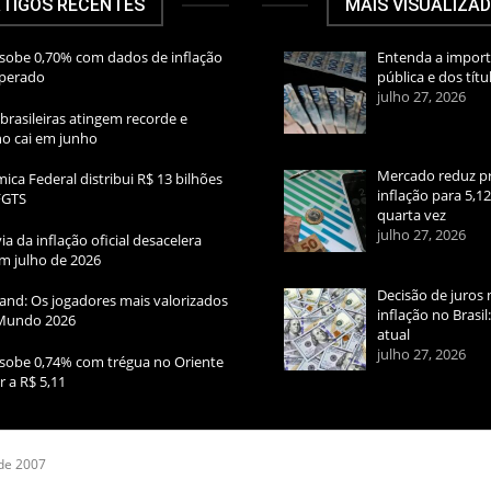
TIGOS RECENTES
MAIS VISUALIZA
sobe 0,70% com dados de inflação
Entenda a import
sperado
pública e dos títu
julho 27, 2026
brasileiras atingem recorde e
rno cai em junho
Mercado reduz pr
ica Federal distribui R$ 13 bilhões
inflação para 5,1
FGTS
quarta vez
julho 27, 2026
ia da inflação oficial desacelera
m julho de 2026
Decisão de juros 
and: Os jogadores mais valorizados
inflação no Brasi
Mundo 2026
atual
julho 27, 2026
sobe 0,74% com trégua no Oriente
r a R$ 5,11
 de 2007