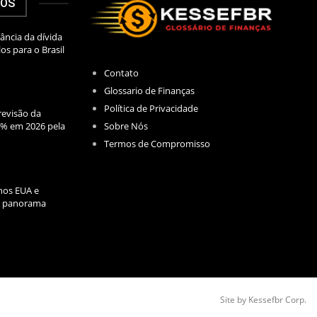
DOS
ância da dívida
los para o Brasil
Contato
Glossario de Finanças
Política de Privacidade
evisão da
Sobre Nós
2% em 2026 pela
Termos de Compromisso
nos EUA e
l: panorama
Site by Kessefbr Corp.