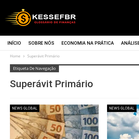
INÍCIO
SOBRE NÓS
ECONOMIA NA PRÁTICA
ANÁLIS
Home
Superávit Primário
CONTATO
Etiqueta De Navegação
Superávit Primário
NEWS GLOBAL
NEWS GLOBAL