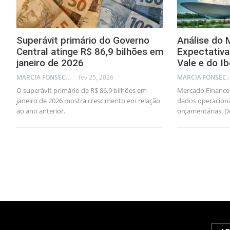
Superávit primário do Governo
Análise do 
Central atinge R$ 86,9 bilhões em
Expectativ
janeiro de 2026
Vale e do I
MARCIA FONSECA - FINANCIAL CONSULTANT
fev 25, 2026
MARCIA FONSECA - FINANCI
O superávit primário de R$ 86,9 bilhões em
Mercado Financei
janeiro de 2026 mostra crescimento em relação
dados operacionai
ao ano anterior.
orçamentárias. 