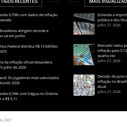
TIGOS RECENTES
MAIS VISUALIZA
sobe 0,70% com dados de inflação
Entenda a import
sperado
pública e dos títu
julho 27, 2026
brasileiras atingem recorde e
rno cai em junho
Mercado reduz pr
ica Federal distribui R$ 13 bilhões
inflação para 5,1
FGTS
quarta vez
julho 27, 2026
ia da inflação oficial desacelera
m julho de 2026
Decisão de juros 
and: Os jogadores mais valorizados
inflação no Brasi
Mundo 2026
atual
julho 27, 2026
sobe 0,74% com trégua no Oriente
r a R$ 5,11
 de 2007