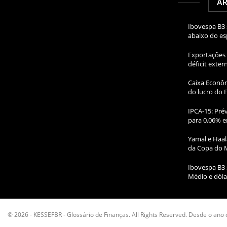
AR
Ibovespa B3 
abaixo do e
Exportações 
déficit exte
Caixa Econôm
do lucro do 
IPCA-15: Prév
para 0,06% e
Yamal e Haal
da Copa do 
Ibovespa B3 
Médio e dóla
© 2026 - KESSEFBR - Glossário de Finanças. All Rights Reserved. Desde o ano