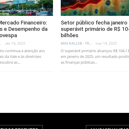
Mercado Financeiro:
Setor público fecha janeir
as e Desempenho da
superávit primário de R$ 10
bovespa
bilhões
AL CONSULTANT
abr 16, 2025
MAX KALLEB - TRADER
mar 14, 2025
ro continua a atenção aos
O superávit primário alcançou R$ 104,1 
s da Vale e às diretrizes
em janeiro de 2025, um resultado positi
Descubra as…
as finanças públicas…