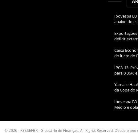
AR
Ibovespa B3 
abaixo do e
Exportações 
déficit exte
Caixa Econôm
do lucro do 
IPCA-15: Prév
para 0,06% e
Yamal e Haal
da Copa do 
Ibovespa B3 
Médio e dóla
© 2026 - KESSEFBR - Glossário de Finanças. All Rights Reserved. Desde o ano