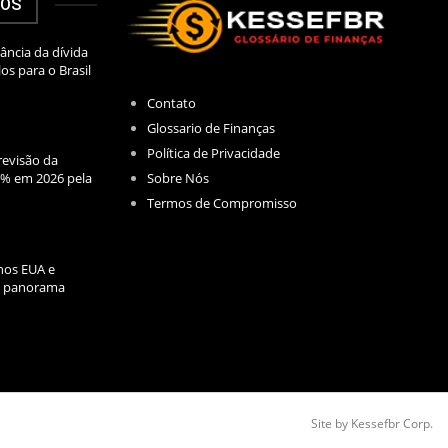
DOS
ância da dívida
los para o Brasil
Contato
Glossario de Finanças
Política de Privacidade
evisão da
Sobre Nós
2% em 2026 pela
Termos de Compromisso
nos EUA e
l: panorama
Site by Kessefbr Corp.