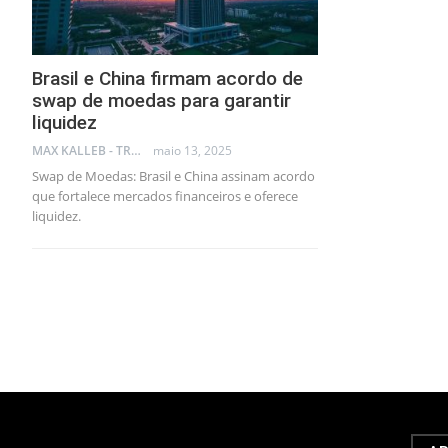
Brasil e China firmam acordo de
swap de moedas para garantir
liquidez
MAX KALLEB - TRADER
maio 13, 2025
Swap de Moedas: Brasil e China assinam acordo
que fortalece mercados financeiros e oferece
liquidez.