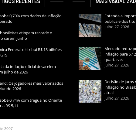
TIGOS RECENTES
MAIS VISUALIZA
sobe 0,70% com dados de inflação
Entenda a import
sperado
pública e dos títu
julho 27, 2026
brasileiras atingem recorde e
rno cai em junho
Mercado reduz pr
ica Federal distribui R$ 13 bilhões
inflação para 5,1
FGTS
quarta vez
julho 27, 2026
ia da inflação oficial desacelera
m julho de 2026
Decisão de juros 
and: Os jogadores mais valorizados
inflação no Brasi
Mundo 2026
atual
julho 27, 2026
sobe 0,74% com trégua no Oriente
r a R$ 5,11
 de 2007