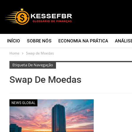
INÍCIO
SOBRE NÓS
ECONOMIA NA PRÁTICA
ANÁLIS
Home
Swap de Moedas
CONTATO
Etiqueta De Navegação
Swap De Moedas
NEWS GLOBAL