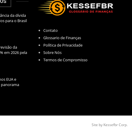
DOS
ância da dívida
los para o Brasil
Contato
Glossario de Finanças
Política de Privacidade
evisão da
Sobre Nós
2% em 2026 pela
Termos de Compromisso
nos EUA e
l: panorama
Site by Kessefbr Corp.