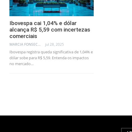
Ibovespa cai 1,04% e dólar
alcança R$ 5,59 com incertezas
comerciais
MARCIA FONSECA - FINANCIAL CONSULTANT
jul 28, 2025
Ibovespa registra queda significativa de 1,04% e
dólar sobe para R$ 5,59. Entenda os impactos
no mercado…