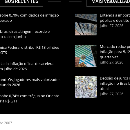
TIGOS RECENTES
MAIS VISUALIZA
sobe 0,70% com dados de inflação
Entenda a import
sperado
pública e dos títu
julho 27, 2026
brasileiras atingem recorde e
rno cai em junho
Mercado reduz pr
ica Federal distribui R$ 13 bilhões
inflação para 5,1
FGTS
quarta vez
julho 27, 2026
ia da inflação oficial desacelera
m julho de 2026
Decisão de juros 
and: Os jogadores mais valorizados
inflação no Brasi
Mundo 2026
atual
julho 27, 2026
sobe 0,74% com trégua no Oriente
r a R$ 5,11
 de 2007