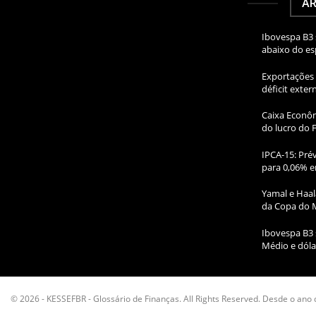
AR
Ibovespa B3 
abaixo do e
Exportações 
déficit exte
Caixa Econôm
do lucro do 
IPCA-15: Prév
para 0,06% e
Yamal e Haal
da Copa do 
Ibovespa B3 
Médio e dóla
© 2026 - KESSEFBR - Glossário de Finanças. All Rights Reserved. Desde o ano