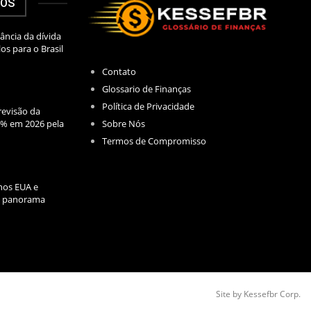
DOS
ância da dívida
los para o Brasil
Contato
Glossario de Finanças
Política de Privacidade
evisão da
Sobre Nós
2% em 2026 pela
Termos de Compromisso
nos EUA e
l: panorama
Site by Kessefbr Corp.