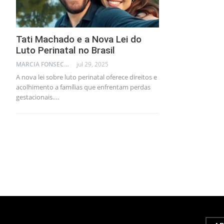
Tati Machado e a Nova Lei do
Luto Perinatal no Brasil
MARCIA FONSECA - FINANCIAL CONSULTANT
jul 29, 2025
A nova lei sobre luto perinatal oferece direitos e
acolhimento a famílias que enfrentam perdas
gestacionais.…