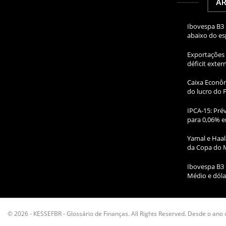
AR
Ibovespa B3 
abaixo do e
Exportações 
déficit exte
Caixa Econôm
do lucro do 
IPCA-15: Prév
para 0,06% e
Yamal e Haal
da Copa do 
Ibovespa B3 
Médio e dóla
© 2026 - KESSEFBR - Glossário de Finanças. All Rights Reserved. Desde o ano