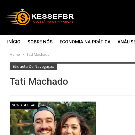
INÍCIO
SOBRE NÓS
ECONOMIA NA PRÁTICA
ANÁLIS
Home
Tati Machado
CONTATO
Etiqueta De Navegação
Tati Machado
NEWS GLOBAL