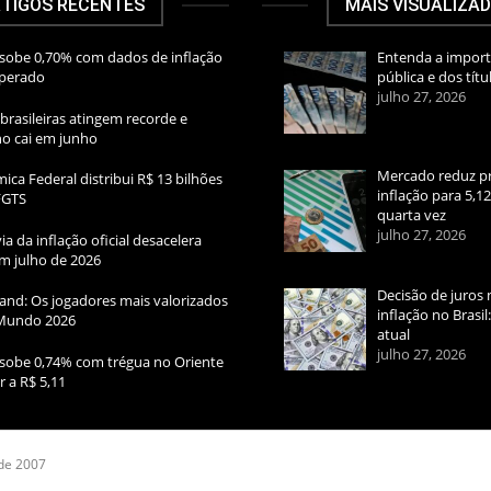
TIGOS RECENTES
MAIS VISUALIZA
sobe 0,70% com dados de inflação
Entenda a import
sperado
pública e dos títu
julho 27, 2026
brasileiras atingem recorde e
rno cai em junho
Mercado reduz pr
ica Federal distribui R$ 13 bilhões
inflação para 5,1
FGTS
quarta vez
julho 27, 2026
ia da inflação oficial desacelera
m julho de 2026
Decisão de juros 
and: Os jogadores mais valorizados
inflação no Brasi
Mundo 2026
atual
julho 27, 2026
sobe 0,74% com trégua no Oriente
r a R$ 5,11
 de 2007