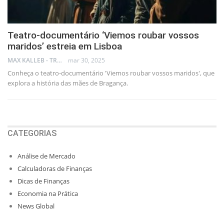
Teatro-documentário ‘Viemos roubar vossos
maridos’ estreia em Lisboa
MAX KALLEB - TRADER
mar 30, 2025
Conheça o teatro-documentário 'Viemos roubar vossos maridos', que
explora a história das mães de Bragança.
CATEGORIAS
Análise de Mercado
Calculadoras de Finanças
Dicas de Finanças
Economia na Prática
News Global