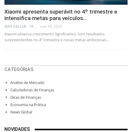
Xiaomi apresenta superávit no 4º trimestre e
intensifica metas para veículos…
MAX KALLEB - TRADER
mar 18, 2025
Xiaomi observa crescimento significativo, com resultados
surpreendentes no 4º trimestre e novas metas ambiciosas…
CATEGORIAS
Análise de Mercado
Calculadoras de Finanças
Dicas de Finanças
Economia na Prática
News Global
NOVIDADES