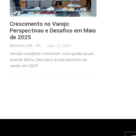
Crescimento no Varejo:
Perspectivas e Desafios em Maio
de 2025
MAX KALLEB - TRADER
maio 15, 2025
Vendas varejistas cresceram, mas queda anual
acende alerta. Descubra as perspectivas do
varejo em 2025!