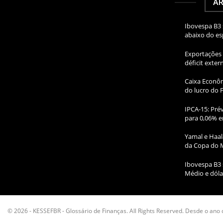
AR
Ibovespa B3 
abaixo do e
Exportações 
déficit exte
Caixa Econôm
do lucro do 
IPCA-15: Prév
para 0,06% e
Yamal e Haal
da Copa do 
Ibovespa B3 
Médio e dóla
© 2026 - KESSEFBR - Glossário de Finanças. All Rights Reserved. Desde o ano