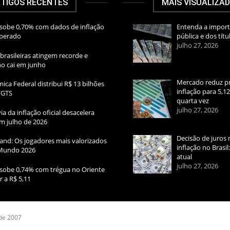
TIGOS RECENTES
MAIS VISUALIZA
sobe 0,70% com dados de inflação
Entenda a import
sperado
pública e dos títu
julho 27, 2026
brasileiras atingem recorde e
rno cai em junho
Mercado reduz pr
ica Federal distribui R$ 13 bilhões
inflação para 5,1
FGTS
quarta vez
julho 27, 2026
ia da inflação oficial desacelera
m julho de 2026
Decisão de juros 
and: Os jogadores mais valorizados
inflação no Brasi
Mundo 2026
atual
julho 27, 2026
sobe 0,74% com trégua no Oriente
r a R$ 5,11
 de 2007