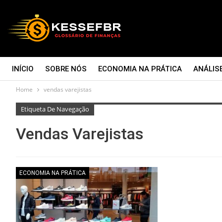
INÍCIO
SOBRE NÓS
ECONOMIA NA PRÁTICA
ANÁLIS
Home
vendas varejistas
CONTATO
Etiqueta De Navegação
Vendas Varejistas
ECONOMIA NA PRÁTICA