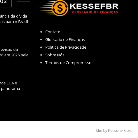
DOS
ância da dívida
los para o Brasil
Contato
Glossario de Finanças
Política de Privacidade
evisão da
Sobre Nós
2% em 2026 pela
Termos de Compromisso
nos EUA e
l: panorama
Site by Kessefbr Corp.