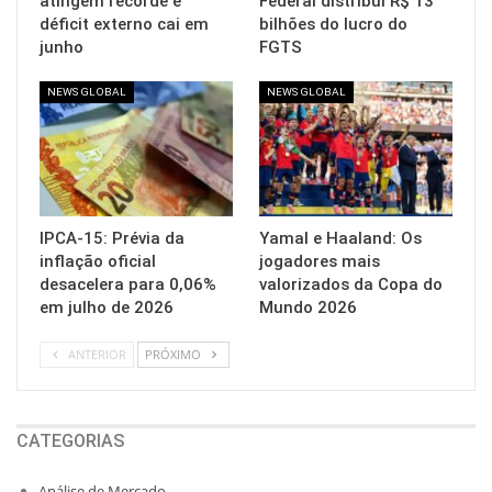
atingem recorde e
Federal distribui R$ 13
déficit externo cai em
bilhões do lucro do
junho
FGTS
NEWS GLOBAL
NEWS GLOBAL
IPCA-15: Prévia da
Yamal e Haaland: Os
inflação oficial
jogadores mais
desacelera para 0,06%
valorizados da Copa do
em julho de 2026
Mundo 2026
ANTERIOR
PRÓXIMO
CATEGORIAS
Análise de Mercado