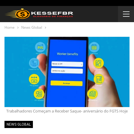
Home
News Global
Trabalhadores Começam a Receber Saque- aniversário do FGTS Hoje
NEWS GLOBAL