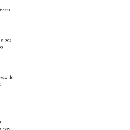
tissem
 a paz
os
reço do
o
 o
resas