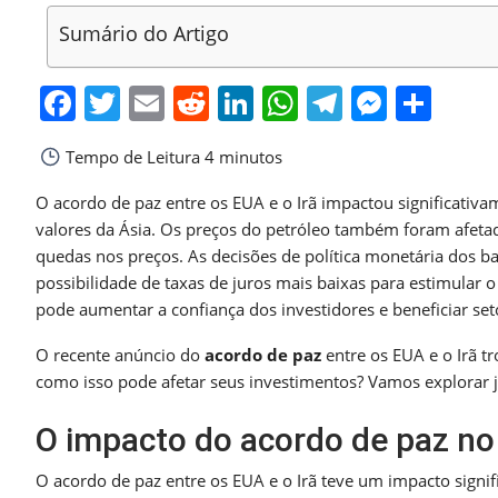
Sumário do Artigo
Facebook
Twitter
Email
Reddit
LinkedIn
WhatsApp
Telegra
Messe
Sha
Tempo de Leitura
4 minutos
O acordo de paz entre os EUA e o Irã impactou significativa
valores da Ásia. Os preços do petróleo também foram afet
quedas nos preços. As decisões de política monetária dos b
possibilidade de taxas de juros mais baixas para estimular o
pode aumentar a confiança dos investidores e beneficiar set
O recente anúncio do
acordo de paz
entre os EUA e o Irã t
como isso pode afetar seus investimentos? Vamos explorar j
O impacto do acordo de paz no
O acordo de paz entre os EUA e o Irã teve um impacto signi