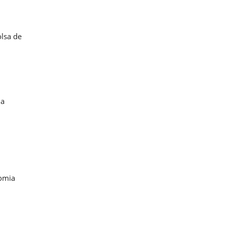
olsa de
 a
nomia