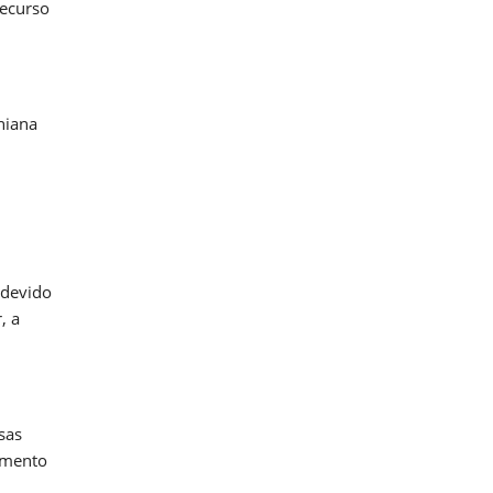
recurso
niana
 devido
, a
sas
umento