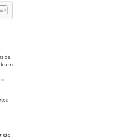
as de
ndo em
rdo
ntou
z são