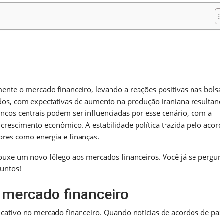
m
nger
re
mente o mercado financeiro, levando a reações positivas nas bols
ados, com expectativas de aumento na produção iraniana resulta
ancos centrais podem ser influenciadas por esse cenário, com a
 crescimento econômico. A estabilidade política trazida pelo aco
ores como energia e finanças.
rouxe um novo fôlego aos mercados financeiros. Você já se pergu
untos!
 mercado financeiro
ficativo no mercado financeiro. Quando notícias de acordos de pa