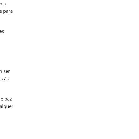
r a
e para
es
m ser
s às
de paz
alquer