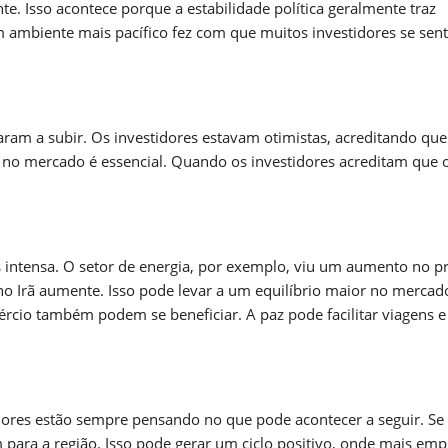
. Isso acontece porque a estabilidade política geralmente traz
m ambiente mais pacífico fez com que muitos investidores se sen
ram a subir. Os investidores estavam otimistas, acreditando que
 no mercado é essencial. Quando os investidores acreditam que 
 intensa. O setor de energia, por exemplo, viu um aumento no p
no Irã aumente. Isso pode levar a um equilíbrio maior no mercad
ércio também podem se beneficiar. A paz pode facilitar viagens e
idores estão sempre pensando no que pode acontecer a seguir. Se
 para a região. Isso pode gerar um ciclo positivo, onde mais emp