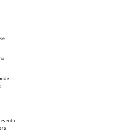
ise
ma
 pode
o
 evento
ara