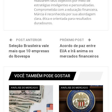
realizarem seus objetivos por meio de
estratégias inteligentes e personalizadas.
Comprometida com a educação financeira,
Márcia é reconhecida por sua abordagem
clara, ética e orientada para resultados
duradouros.
POST ANTERIOR
PRÓXIMO POST
Seleção Brasileira vale
Acordo de paz entre
mais que 10 empresas
EUA e Irã anima os
do Ibovespa
mercados financeiros
VOCÊ TAMBÉM PODE GOSTAR
ANÁLISE DE MERCADO
ANÁLISE DE MERCADO