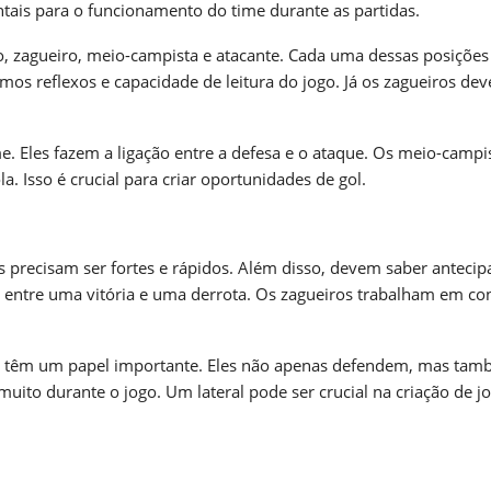
ais para o funcionamento do time durante as partidas.
o, zagueiro, meio-campista e atacante. Cada uma dessas posições
timos reflexos e capacidade de leitura do jogo. Já os zagueiros de
 Eles fazem a ligação entre a defesa e o ataque. Os meio-campi
a. Isso é crucial para criar oportunidades de gol.
s precisam ser fortes e rápidos. Além disso, devem saber antecip
a entre uma vitória e uma derrota. Os zagueiros trabalham em co
ém têm um papel importante. Eles não apenas defendem, mas ta
muito durante o jogo. Um lateral pode ser crucial na criação de j