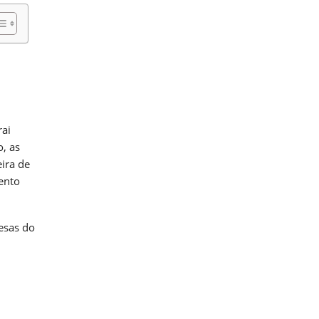
rai
, as
eira de
ento
esas do