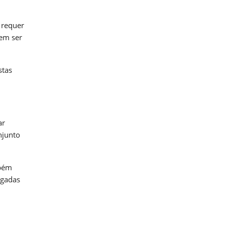
 requer
vem ser
stas
ar
njunto
mbém
ogadas