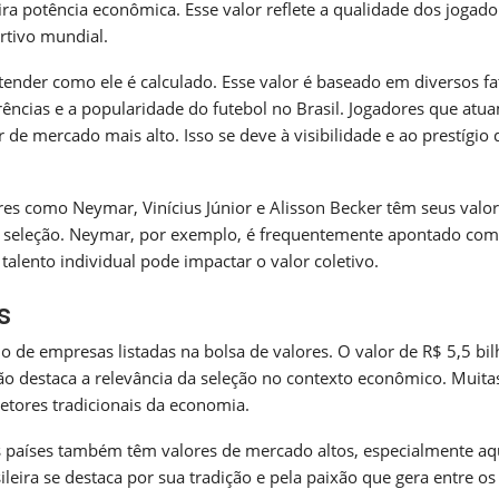
a potência econômica. Esse valor reflete a qualidade dos jogado
rtivo mundial.
nder como ele é calculado. Esse valor é baseado em diversos fa
ncias e a popularidade do futebol no Brasil. Jogadores que at
de mercado mais alto. Isso se deve à visibilidade e ao prestígio
ores como Neymar, Vinícius Júnior e Alisson Becker têm seus valo
 da seleção. Neymar, por exemplo, é frequentemente apontado co
alento individual pode impactar o valor coletivo.
s
o de empresas listadas na bolsa de valores. O valor de R$ 5,5 bi
o destaca a relevância da seleção no contexto econômico. Muita
etores tradicionais da economia.
os países também têm valores de mercado altos, especialmente aq
ileira se destaca por sua tradição e pela paixão que gera entre os