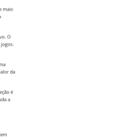
e mais
o
vo. O
 jogos.
uma
alor da
leção é
uda a
 tem