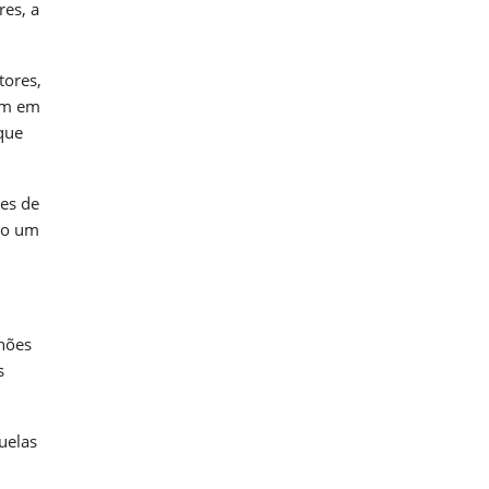
res, a
tores,
uam em
 que
res de
mo um
lhões
s
uelas