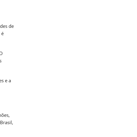
ades de
 é
 O
s
es e a
hões,
Brasil,