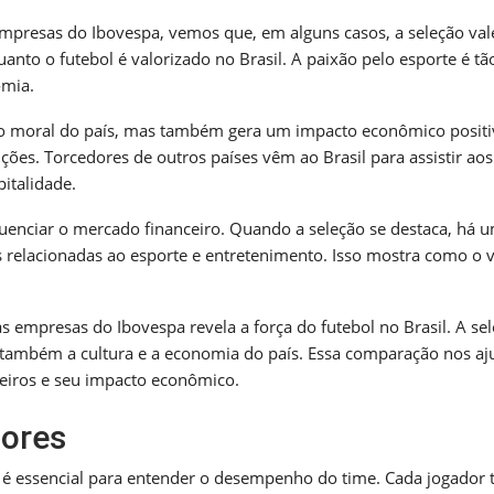
mpresas do Ibovespa, vemos que, em alguns casos, a seleção val
anto o futebol é valorizado no Brasil. A paixão pelo esporte é tã
omia.
a o moral do país, mas também gera um impacto econômico positi
es. Torcedores de outros países vêm ao Brasil para assistir aos
pitalidade.
enciar o mercado financeiro. Quando a seleção se destaca, há 
s relacionadas ao esporte e entretenimento. Isso mostra como o v
as empresas do Ibovespa revela a força do futebol no Brasil. A se
 também a cultura e a economia do país. Essa comparação nos aj
leiros e seu impacto econômico.
dores
é essencial para entender o desempenho do time. Cada jogador