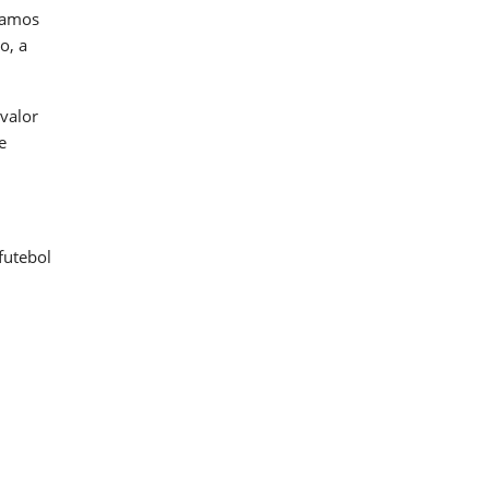
hamos
o, a
 valor
e
futebol