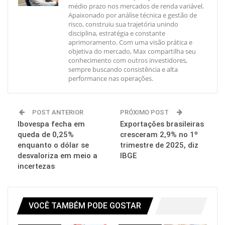
médio prazo nos mercados de renda variável.
Apaixonado por análise técnica e gestão de
risco, construiu sua trajetória unindo
disciplina, estratégia e constante
aprimoramento. Com uma visão prática e
objetiva do mercado, Max compartilha seu
conhecimento com outros investidores,
sempre buscando consistência e alta
performance nas operações.
POST ANTERIOR
PRÓXIMO POST
Ibovespa fecha em
Exportações brasileiras
queda de 0,25%
cresceram 2,9% no 1º
enquanto o dólar se
trimestre de 2025, diz
desvaloriza em meio a
IBGE
incertezas
VOCÊ TAMBÉM PODE GOSTAR