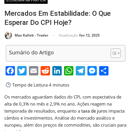
ECONOMIA NA PRÁTICA
Mercados Em Estabilidade: O Que
Esperar Do CPI Hoje?
Atualização
fev 12, 2025
Max Kalleb - Trader
Sumário do Artigo
Facebook
Twitter
Email
Reddit
LinkedIn
WhatsApp
Telegram
Messen
Shar
Tempo de Leitura
4 minutos
Os mercados aguardam dados do CPI, com expectativa de
alta de 0,3% no mês e 2,9% no ano. Ações reagem na
temporada de resultados, enquanto a
taxa de juros
impacta
câmbio e investimentos. Análise do mercado asiático e
europeu, além dos preços de commodities, são cruciais para