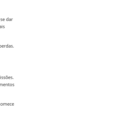
 se dar
ais
perdas.
issões.
imentos
 comece