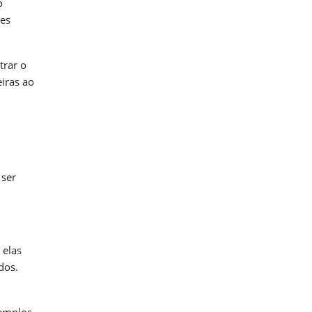
o
tes
trar o
eiras ao
 ser
 elas
dos.