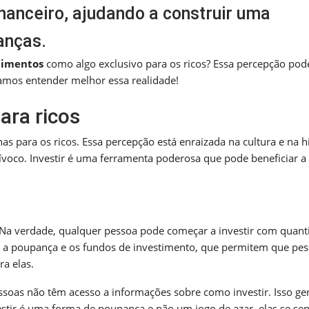
nanceiro, ajudando a construir uma
anças.
timentos
como algo exclusivo para os ricos? Essa percepção pod
Vamos entender melhor essa realidade!
ara ricos
s para os ricos. Essa percepção está enraizada na cultura e na hi
uívoco. Investir é uma ferramenta poderosa que pode beneficiar a
 Na verdade, qualquer pessoa pode começar a investir com quant
o a poupança e os fundos de investimento, que permitem que pe
ra elas.
ssoas não têm acesso a informações sobre como investir. Isso ge
tir é uma forma de poupança e não um jogo de azar, elas se se