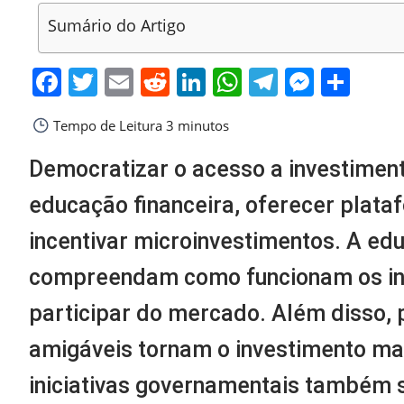
Sumário do Artigo
Facebook
Twitter
Email
Reddit
LinkedIn
WhatsApp
Telegra
Messe
Sha
Tempo de Leitura
3 minutos
Democratizar o acesso a investimen
educação financeira, oferecer plata
incentivar microinvestimentos. A ed
compreendam como funcionam os inv
participar do mercado. Além disso, 
amigáveis tornam o investimento mai
iniciativas governamentais também 