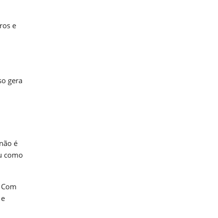
ros e
so gera
não é
ou como
. Com
 e