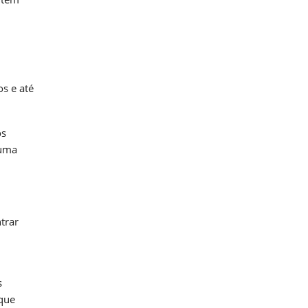
s e até
os
 uma
trar
s
 que