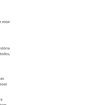
e estar
stória
 todos,
ias
ssoas
ra
ntem