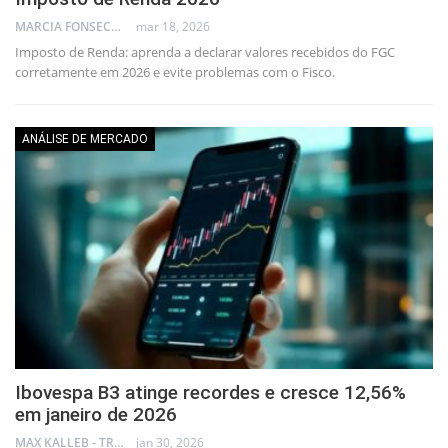
MARCIA FONSECA - FINANCIAL CONSULTANT
mar 18, 2026
Imposto de Renda: aprenda a declarar valores recebidos do FGC
corretamente em 2026 e evite problemas com o Fisco.
ANÁLISE DE MERCADO
Ibovespa B3 atinge recordes e cresce 12,56%
em janeiro de 2026
MAX KALLEB - TRADER
jan 30, 2026