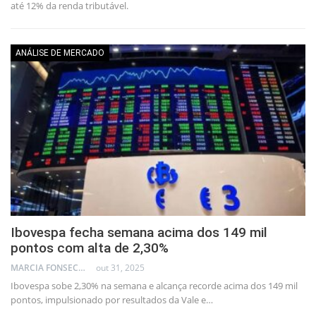
até 12% da renda tributável.
ANÁLISE DE MERCADO
Ibovespa fecha semana acima dos 149 mil
pontos com alta de 2,30%
MARCIA FONSECA - FINANCIAL CONSULTANT
out 31, 2025
Ibovespa sobe 2,30% na semana e alcança recorde acima dos 149 mil
pontos, impulsionado por resultados da Vale e…