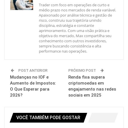
Trader com foco em operações de curto e
médio prazo nos mercados de renda variável.
Apaixonado por análise técnica e gestão de
risco, construiu sua trajetória unindo
disciplina, estratégia e constante
aprimoramento. Com uma visão prática e
objetiva do mercado, Max compartilha seu
conhecimento com outros investidores,
sempre buscando consistência e alta
performance nas operações.
POST ANTERIOR
PRÓXIMO POST
Mudanças no IOF e
Renda fixa supera
Aumento de Impostos:
criptomoedas em
O Que Esperar para
engajamento nas redes
2026?
sociais em 2025
VOCÊ TAMBÉM PODE GOSTAR