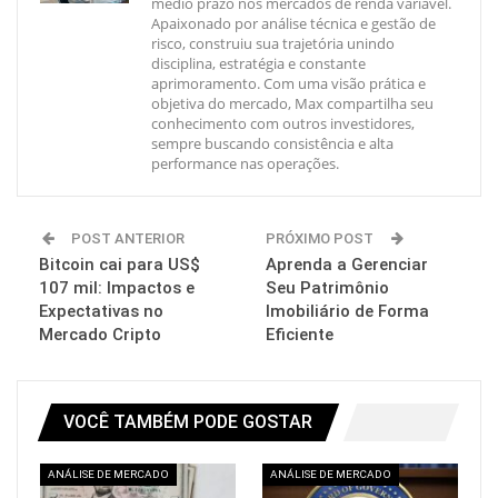
médio prazo nos mercados de renda variável.
Apaixonado por análise técnica e gestão de
risco, construiu sua trajetória unindo
disciplina, estratégia e constante
aprimoramento. Com uma visão prática e
objetiva do mercado, Max compartilha seu
conhecimento com outros investidores,
sempre buscando consistência e alta
performance nas operações.
POST ANTERIOR
PRÓXIMO POST
Bitcoin cai para US$
Aprenda a Gerenciar
107 mil: Impactos e
Seu Patrimônio
Expectativas no
Imobiliário de Forma
Mercado Cripto
Eficiente
VOCÊ TAMBÉM PODE GOSTAR
ANÁLISE DE MERCADO
ANÁLISE DE MERCADO