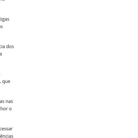
tigas
as
cia dos
a
s
, que
as nas
lhor o
cessar
rências