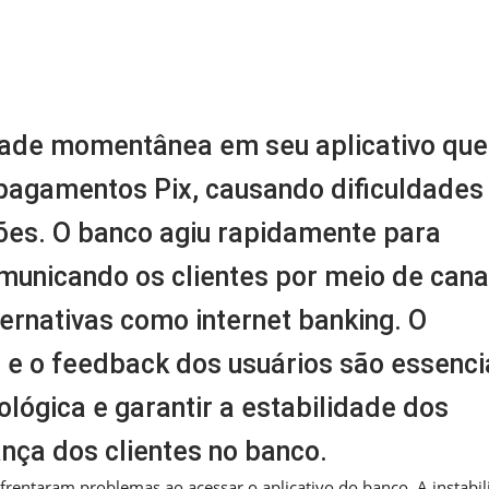
m
nger
re
dade momentânea em seu aplicativo que
 pagamentos Pix, causando dificuldades
ões. O banco agiu rapidamente para
omunicando os clientes por meio de cana
ernativas como internet banking. O
 e o feedback dos usuários são essenci
ológica e garantir a estabilidade dos
ança dos clientes no banco.
frentaram problemas ao acessar o aplicativo do banco. A instabi