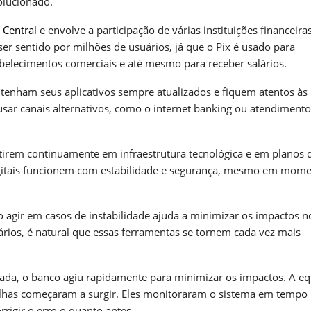
olucionado.
 Central
e envolve a participação de várias instituições financeiras
r sentido por milhões de usuários, já que o Pix é usado para
belecimentos comerciais e até mesmo para receber salários.
ntenham seus aplicativos sempre atualizados e fiquem atentos às
usar canais alternativos, como o internet banking ou atendimento
estirem continuamente em infraestrutura tecnológica e em planos 
digitais funcionem com estabilidade e segurança, mesmo em mom
o agir em casos de instabilidade ajuda a minimizar os impactos n
cários, é natural que essas ferramentas se tornem cada vez mais
tada, o banco agiu rapidamente para minimizar os impactos. A e
alhas começaram a surgir. Eles monitoraram o sistema em tempo 
rigir o erro o quanto antes.