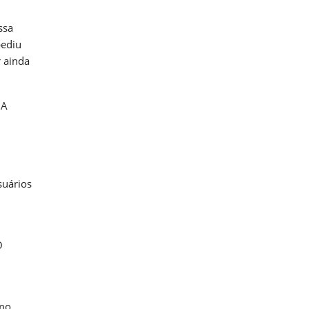
ssa
pediu
r ainda
 A
suários
O
smo