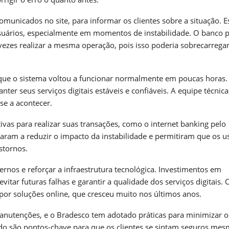
omunicados no site, para informar os clientes sobre a situação. E
suários, especialmente em momentos de instabilidade. O banco 
 vezes realizar a mesma operação, pois isso poderia sobrecarrega
 que o sistema voltou a funcionar normalmente em poucas horas.
r seus serviços digitais estáveis e confiáveis. A equipe técnica
sse a acontecer.
tivas para realizar suas transações, como o internet banking pelo
ram a reduzir o impacto da instabilidade e permitiram que os u
stornos.
rnos e reforçar a infraestrutura tecnológica. Investimentos em
itar futuras falhas e garantir a qualidade dos serviços digitais. 
r soluções online, que cresceu muito nos últimos anos.
anutenções, e o Bradesco tem adotado práticas para minimizar o
ido são pontos-chave para que os clientes se sintam seguros me