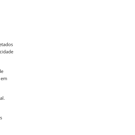
letados
acidade
de
s em
al.
s