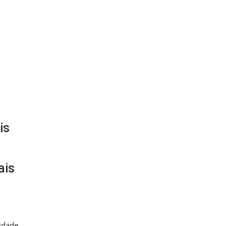
is
ais
lidade