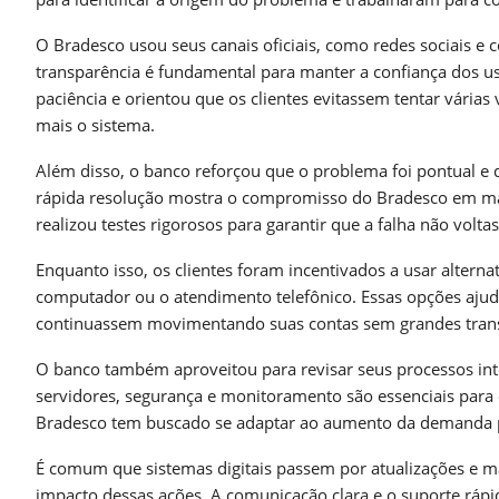
O Bradesco usou seus canais oficiais, como redes sociais e c
transparência é fundamental para manter a confiança dos u
paciência e orientou que os clientes evitassem tentar várias
mais o sistema.
Além disso, o banco reforçou que o problema foi pontual e
rápida resolução mostra o compromisso do Bradesco em mante
realizou testes rigorosos para garantir que a falha não volta
Enquanto isso, os clientes foram incentivados a usar alterna
computador ou o atendimento telefônico. Essas opções ajuda
continuassem movimentando suas contas sem grandes tran
O banco também aproveitou para revisar seus processos inte
servidores, segurança e monitoramento são essenciais para ev
Bradesco tem buscado se adaptar ao aumento da demanda po
É comum que sistemas digitais passem por atualizações e m
impacto dessas ações. A comunicação clara e o suporte ráp