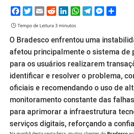
Facebook
Twitter
Email
Reddit
LinkedIn
WhatsApp
Telegra
Messe
Sha
Tempo de Leitura
3 minutos
O Bradesco enfrentou uma instabili
afetou principalmente o sistema de
para os usuários realizarem transaç
identificar e resolver o problema, c
oficiais e recomendando o uso de alt
monitoramento constante das falhas
para aprimorar a infraestrutura tecn
serviços digitais, reforçando a confi
Na manhã desta sexta-feira, muitos clientes do
Bradesco
en