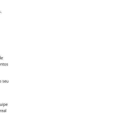
.
de
entos
o seu
quipe
real