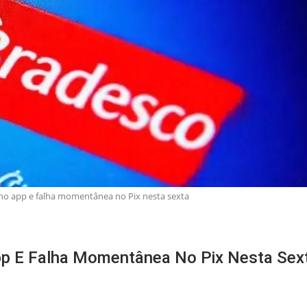
 no app e falha momentânea no Pix nesta sexta
App E Falha Momentânea No Pix Nesta Sex