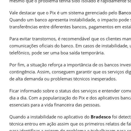
mesmo que o problema tenha sido isolado e rapidamente s
Vale destacar que o Pix é um sistema gerenciado pelo
Banco
Quando um banco apresenta instabilidade, o impacto pode se
transferências entre diferentes bancos, pagamentos em esta
Para evitar transtornos, é recomendável que os clientes ma
comunicações oficiais do banco. Em casos de instabilidade, 
telefônico, pode ser uma boa saída temporária.
Por fim, a situação reforça a importância de os bancos inv
contingência. Assim, conseguem garantir que os serviços 
de alta demanda ou problemas técnicos inesperados.
Ficar informado sobre o status dos serviços e entender com
dia a dia. Com a popularização do Pix e dos aplicativos ban
essenciais para a vida financeira das pessoas.
Quando a instabilidade no aplicativo do
Bradesco
foi detec
técnica entrou em ação assim que os primeiros relatos de f
para identificar a origem do problema e trabalharam para cor