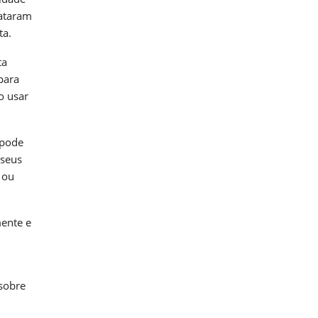
lataram
ta.
ta
para
o usar
 pode
 seus
 ou
mente e
sobre