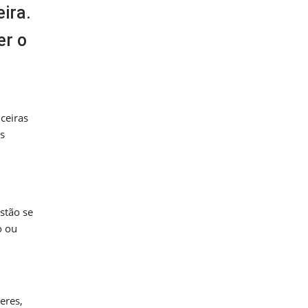
ira.
er o
ceiras
s
stão se
o ou
eres,