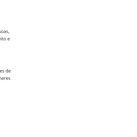
soas,
ito e
es de
heres