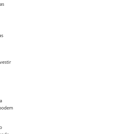
 as
as
vestir
 a
s podem
o