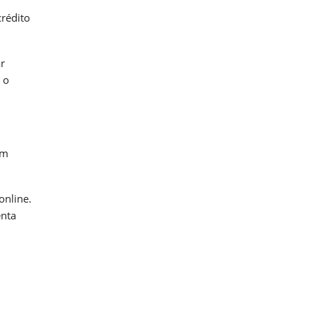
crédito
r
 o
em
online.
enta