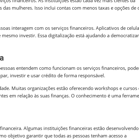
ços financeiros. As instituições estão cada vez mais cientes da
 das mulheres. Isso inclui contas com menos taxas e opções de 
oas interagem com os serviços financeiros. Aplicativos de celula
é mesmo investir. Essa digitalização está ajudando a democratizar
ra
 pessoas entendem como funcionam os serviços financeiros, pod
ar, investir e usar crédito de forma responsável.
ade. Muitas organizações estão oferecendo workshops e cursos 
antes em relação às suas finanças. O conhecimento é uma ferram
 financeira. Algumas instituições financeiras estão desenvolvendo
omo objetivo garantir que todas as pessoas tenham acesso a