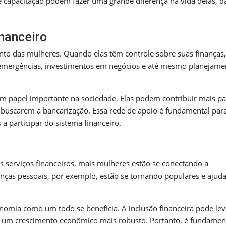
e capacitação podem fazer uma grande diferença na vida delas, 
nanceiro
to das mulheres. Quando elas têm controle sobre suas finanças,
a emergências, investimentos em negócios e até mesmo planejame
m papel importante na sociedade. Elas podem contribuir mais pa
buscarem a bancarização. Essa rede de apoio é fundamental para
 participar do sistema financeiro.
s serviços financeiros, mais mulheres estão se conectando a
nanças pessoais, por exemplo, estão se tornando populares e ajud
omia como um todo se beneficia. A inclusão financeira pode lev
um crescimento econômico mais robusto. Portanto, é fundamen