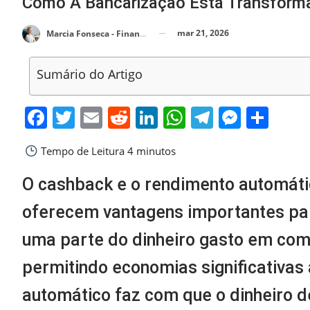
Como A Bancarização Está Transforma
mar 21, 2026
Marcia Fonseca - Financial Consultant
Sumário do Artigo
Facebook
Twitter
Email
Reddit
LinkedIn
WhatsApp
Telegra
Messe
Sha
Tempo de Leitura
4 minutos
O cashback e o rendimento automáti
oferecem vantagens importantes pa
uma parte do dinheiro gasto em com
permitindo economias significativas
automático faz com que o dinheiro 