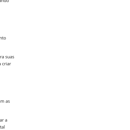
dando
nto
ra suas
 criar
am as
ar a
tal