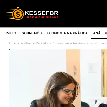
INÍCIO
SOBRE NÓS
ECONOMIA NA PRÁTICA
ANÁLIS
Home
Análise de Mercado
Como a bancarização está transformando
CONTATO