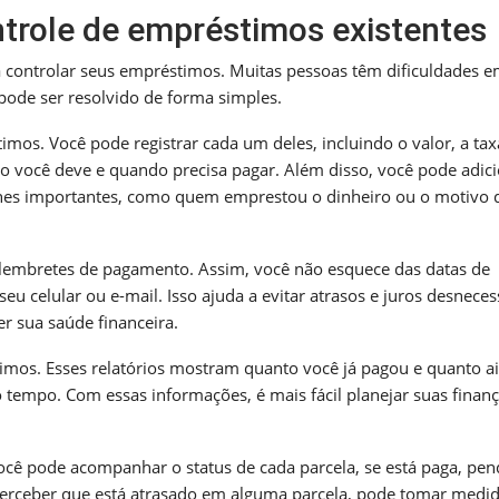
trole de empréstimos existentes
controlar seus empréstimos. Muitas pessoas têm dificuldades 
ode ser resolvido de forma simples.
mos. Você pode registrar cada um deles, incluindo o valor, a tax
nto você deve e quando precisa pagar. Além disso, você pode adic
alhes importantes, como quem emprestou o dinheiro ou o motivo 
 lembretes de pagamento. Assim, você não esquece das datas de
 celular ou e-mail. Isso ajuda a evitar atrasos e juros desneces
r sua saúde financeira.
timos. Esses relatórios mostram quanto você já pagou e quanto a
 tempo. Com essas informações, é mais fácil planejar suas finanç
Você pode acompanhar o status de cada parcela, se está paga, pe
cê perceber que está atrasado em alguma parcela, pode tomar medi