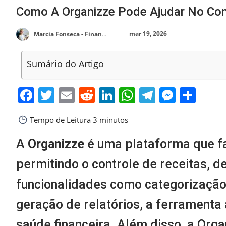
Como A Organizze Pode Ajudar No Con
mar 19, 2026
Marcia Fonseca - Financial Consultant
Sumário do Artigo
Facebook
Twitter
Email
Reddit
LinkedIn
WhatsApp
Telegra
Messe
Sha
Tempo de Leitura
3 minutos
A
Organizze
é uma plataforma que fac
permitindo o controle de receitas,
funcionalidades como categorização
geração de relatórios, a ferramenta 
saúde financeira. Além disso, a Org