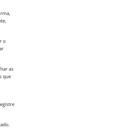
orma,
te,
r o
ar
nhar as
s que
egistre
cado.