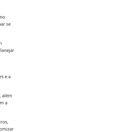
omo
har se
m
lanejar
es e a
, além
om a
iros,
nomizar