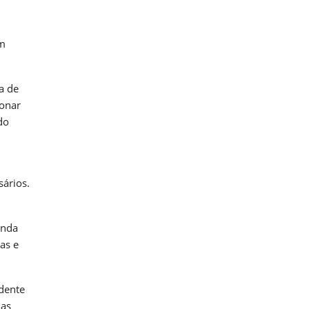
em
a de
ionar
do
sários.
inda
as e
ndente
das