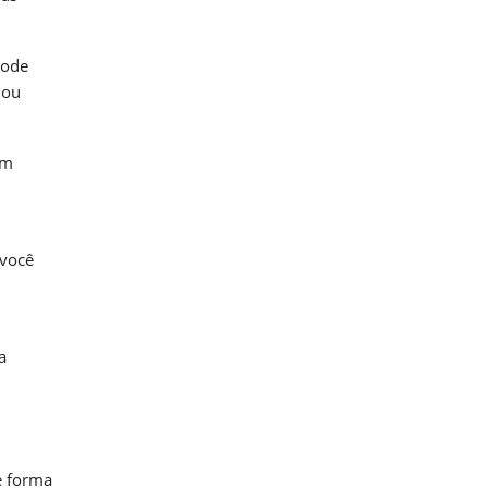
pode
 ou
um
 você
a
e forma