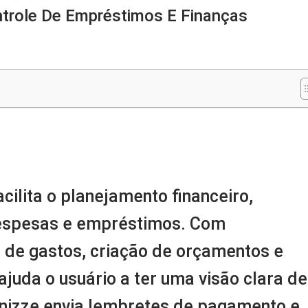
trole De Empréstimos E Finanças
m
nger
re
ilita o planejamento financeiro,
 despesas e empréstimos. Com
 de gastos, criação de orçamentos e
ajuda o usuário a ter uma visão clara de
anizze envia lembretes de pagamento e