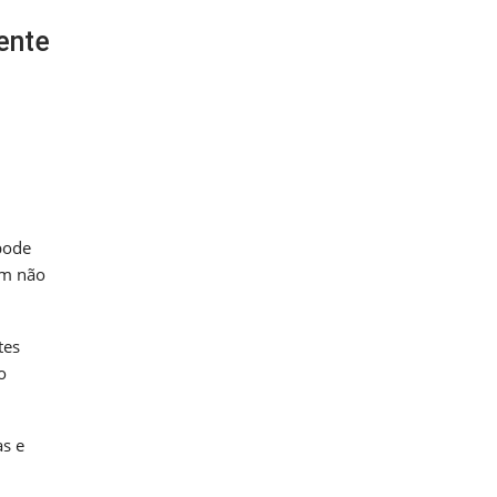
ente
pode
em não
tes
o
as e