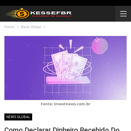
Home
News Global
Fonte: Investnews.com.br
NEWS GLOBAL
Como Declarar Dinheiro Recebido Do