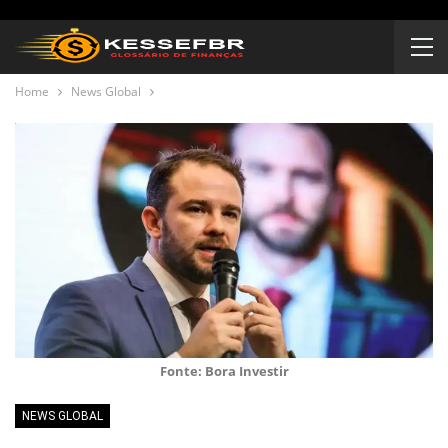
Home
News Global
Fonte: Bora Investir
NEWS GLOBAL