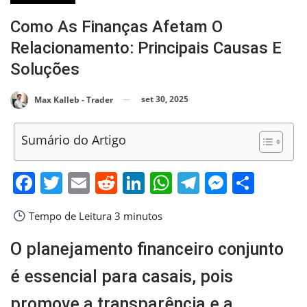
Como As Finanças Afetam O
Relacionamento: Principais Causas E
Soluções
set 30, 2025
Max Kalleb - Trader
Sumário do Artigo
Facebook
Twitter
Email
Reddit
LinkedIn
WhatsApp
Telegram
Messen
Shar
Tempo de Leitura
3 minutos
O planejamento financeiro conjunto
é essencial para casais, pois
promove a transparência e a