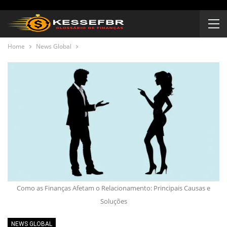
Home
News Global
Como as Finanças Afetam o Relacionamento: Principais Causas e
Soluções
NEWS GLOBAL