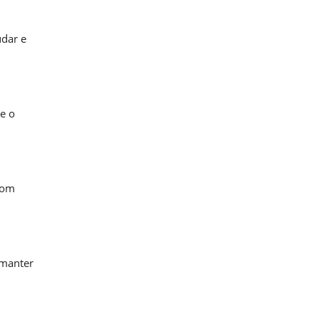
udar e
ue o
bom
 manter