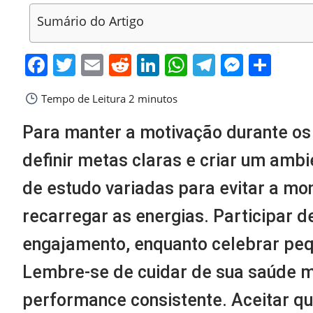
Sumário do Artigo
Facebook
Twitter
Email
Reddit
LinkedIn
WhatsApp
Telegra
Messe
Sha
Tempo de Leitura
2 minutos
Para manter a motivação durante os 
definir metas claras e criar um ambi
de estudo variadas para evitar a mo
recarregar as energias. Participar 
engajamento, enquanto celebrar peq
Lembre-se de cuidar de sua saúde me
performance consistente. Aceitar qu