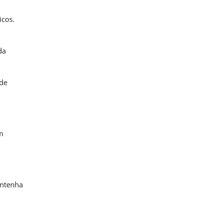
icos.
da
 de
m
antenha