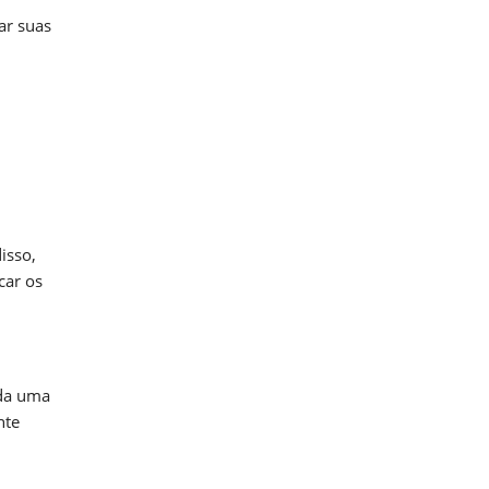
ar suas
isso,
car os
ada uma
nte