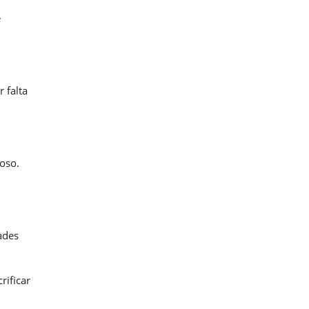
e
 falta
oso.
ades
rificar