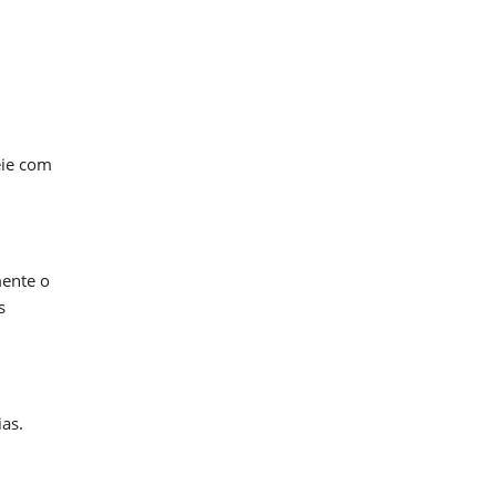
eie com
mente o
s
as.