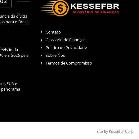
DOS
ância da dívida
los para o Brasil
Contato
Glossario de Finanças
Política de Privacidade
evisão da
Sobre Nós
2% em 2026 pela
Termos de Compromisso
nos EUA e
l: panorama
Site by Kessefbr Corp.