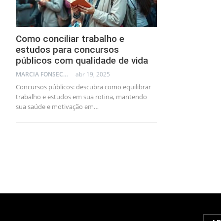
Como conciliar trabalho e
estudos para concursos
públicos com qualidade de vida
MARCIA FONSECA - FINANCIAL CONSULTANT
abr 19, 2025
Concursos públicos: descubra como equilibrar
trabalho e estudos em sua rotina, mantendo
sua saúde e motivação em…