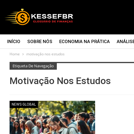
INÍCIO
SOBRE NÓS
ECONOMIA NA PRÁTICA
ANÁLIS
Home
motivação nos estudos
CONTATO
Etiqueta De Navegação
Motivação Nos Estudos
NEWS GLOBAL