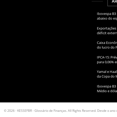
AR
Ibovespa B3 
abaixo do e
Exportações 
déficit exte
Caixa Econôm
do lucro do 
IPCA-15: Prév
para 0,06% e
Yamal e Haal
da Copa do 
Ibovespa B3 
Médio e dóla
© 2026 - KESSEFBR - Glossário de Finanças. All Rights Reserved. Desde o ano