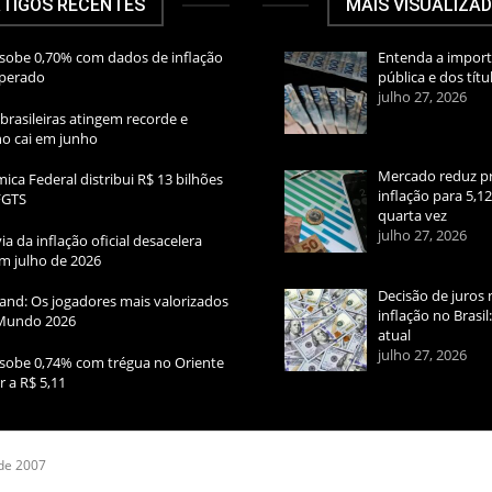
TIGOS RECENTES
MAIS VISUALIZA
sobe 0,70% com dados de inflação
Entenda a import
sperado
pública e dos títu
julho 27, 2026
brasileiras atingem recorde e
rno cai em junho
Mercado reduz pr
ica Federal distribui R$ 13 bilhões
inflação para 5,1
FGTS
quarta vez
julho 27, 2026
ia da inflação oficial desacelera
m julho de 2026
Decisão de juros 
and: Os jogadores mais valorizados
inflação no Brasi
Mundo 2026
atual
julho 27, 2026
sobe 0,74% com trégua no Oriente
r a R$ 5,11
 de 2007