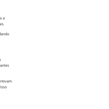
o e
is.
udando
s
tantes
entivam
 Isso