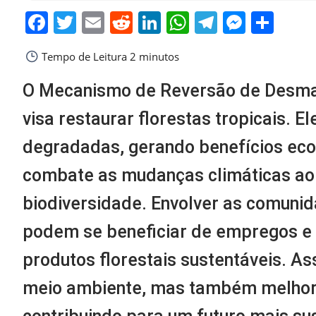
Facebook
Twitter
Email
Reddit
LinkedIn
WhatsApp
Telegra
Messe
Sha
Tempo de Leitura
2 minutos
O Mecanismo de Reversão de Desma
visa restaurar florestas tropicais. 
degradadas, gerando benefícios eco
combate as mudanças climáticas ao 
biodiversidade. Envolver as comunid
podem se beneficiar de empregos e 
produtos florestais sustentáveis. As
meio ambiente, mas também melhora