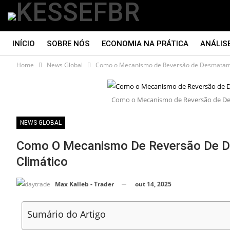
INÍCIO
SOBRE NÓS
ECONOMIA NA PRÁTICA
ANÁLIS
Home
News Global
Como o Mecanismo de Reversão de Desmatamen
CONTATO
Como o Mecanismo de Reversão de Des
NEWS GLOBAL
Como O Mecanismo De Reversão De De
Climático
out 14, 2025
Max Kalleb - Trader
Sumário do Artigo