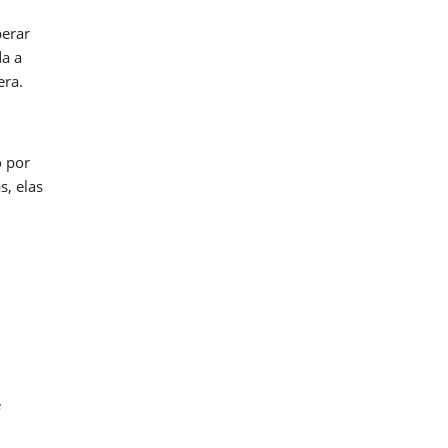
erar
da a
era.
o por
s, elas
e