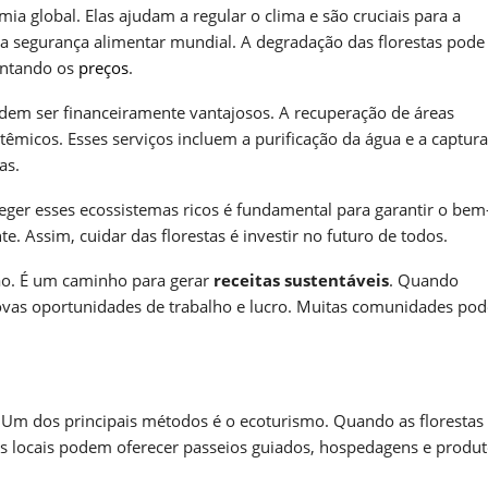
ia global. Elas ajudam a regular o clima e são cruciais para a
 e a segurança alimentar mundial. A degradação das florestas pode 
entando os
preços
.
odem ser financeiramente vantajosos. A recuperação de áreas
êmicos. Esses serviços incluem a purificação da água e a captura
as.
teger esses ecossistemas ricos é fundamental para garantir o bem
e. Assim, cuidar das florestas é investir no futuro de todos.
ão. É um caminho para gerar
receitas sustentáveis
. Quando
vas oportunidades de trabalho e lucro. Muitas comunidades po
a. Um dos principais métodos é o ecoturismo. Quando as florestas
es locais podem oferecer passeios guiados, hospedagens e produ