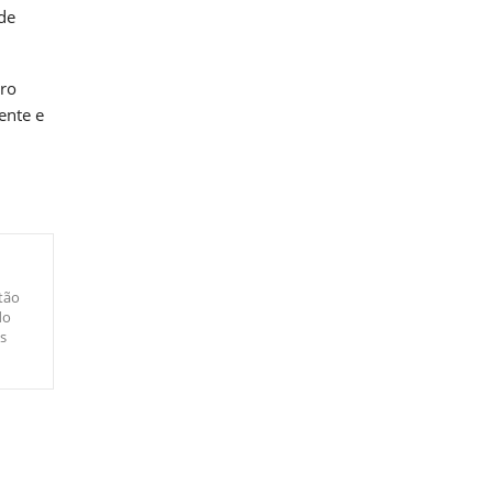
de
uro
ente e
tão
do
s