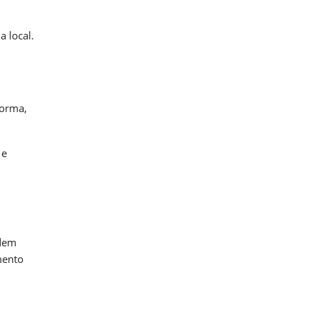
a local.
forma,
 e
odem
mento