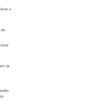
levar a
 de
-estar
dem se
 estão
tos