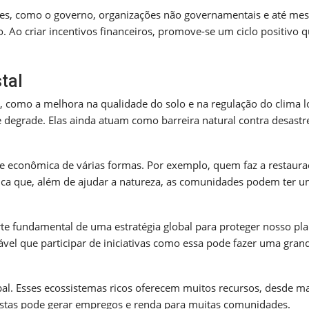
tes, como o governo, organizações não governamentais e até m
o criar incentivos financeiros, promove-se um ciclo positivo 
tal
 como a melhora na qualidade do solo e na regulação do clima lo
se degrade. Elas ainda atuam como barreira natural contra desastr
de econômica de várias formas. Por exemplo, quem faz a restaur
fica que, além de ajudar a natureza, as comunidades podem ter 
 fundamental de uma estratégia global para proteger nosso pla
ável que participar de iniciativas como essa pode fazer uma gran
bal. Esses ecossistemas ricos oferecem muitos recursos, desde m
restas pode gerar empregos e renda para muitas comunidades.