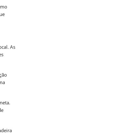
esmo
que
cal. As
es
ação
uma
neta.
de
adeira