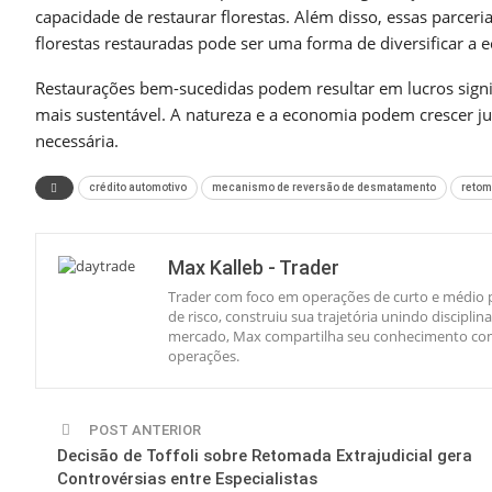
capacidade de restaurar florestas. Além disso, essas parce
florestas restauradas pode ser uma forma de diversificar a 
Restaurações bem-sucedidas podem resultar em lucros signi
mais sustentável. A natureza e a economia podem crescer jun
necessária.
crédito automotivo
mecanismo de reversão de desmatamento
retom
Max Kalleb - Trader
Trader com foco em operações de curto e médio p
de risco, construiu sua trajetória unindo discipl
mercado, Max compartilha seu conhecimento com 
operações.
POST ANTERIOR
Decisão de Toffoli sobre Retomada Extrajudicial gera
Controvérsias entre Especialistas