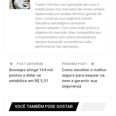
Trader com foco em operações de curto e
médio prazo nos mercados de renda variável.
Apaixonado por análise técnica e gestão de
risco, construiu sua trajetória unindo
disciplina, estratégia e constante
aprimoramento. Com uma visão prática e
objetiva do mercado, Max compartilha seu
conhecimento com outros investidores,
sempre buscando consistência e alta
performance nas operações.
POST ANTERIOR
PRÓXIMO POST
Ibovespa atinge 164 mil
Como escolher o melhor
pontos e dólar se
seguro para esquiar na
estabiliza em R$ 5,31
neve e garantir sua
segurança
VOCÊ TAMBÉM PODE GOSTAR