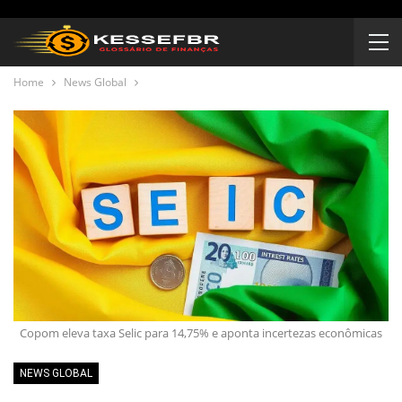
Home
News Global
Copom eleva taxa Selic para 14,75% e aponta incertezas econômicas
NEWS GLOBAL