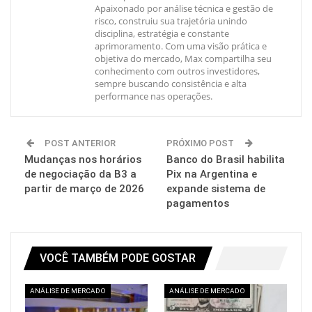
Apaixonado por análise técnica e gestão de
risco, construiu sua trajetória unindo
disciplina, estratégia e constante
aprimoramento. Com uma visão prática e
objetiva do mercado, Max compartilha seu
conhecimento com outros investidores,
sempre buscando consistência e alta
performance nas operações.
POST ANTERIOR
PRÓXIMO POST
Mudanças nos horários
Banco do Brasil habilita
de negociação da B3 a
Pix na Argentina e
partir de março de 2026
expande sistema de
pagamentos
VOCÊ TAMBÉM PODE GOSTAR
ANÁLISE DE MERCADO
ANÁLISE DE MERCADO