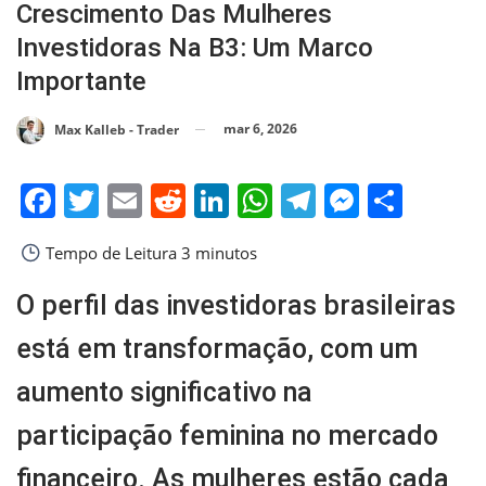
Crescimento Das Mulheres
Investidoras Na B3: Um Marco
Importante
mar 6, 2026
Max Kalleb - Trader
Facebook
Twitter
Email
Reddit
LinkedIn
WhatsApp
Telegram
Messen
Shar
Tempo de Leitura
3 minutos
O perfil das investidoras brasileiras
está em transformação, com um
aumento significativo na
participação feminina no mercado
financeiro. As mulheres estão cada