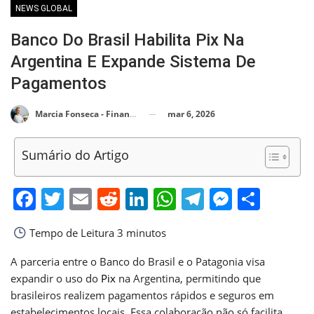
NEWS GLOBAL
Banco Do Brasil Habilita Pix Na
Argentina E Expande Sistema De
Pagamentos
mar 6, 2026
Marcia Fonseca - Financial Consultant
Sumário do Artigo
Facebook
Twitter
Email
Reddit
LinkedIn
WhatsApp
Telegram
Messen
Shar
Tempo de Leitura
3 minutos
A parceria entre o Banco do Brasil e o Patagonia visa
expandir o uso do
Pix
na Argentina, permitindo que
brasileiros realizem pagamentos rápidos e seguros em
estabelecimentos locais. Essa colaboração não só facilita