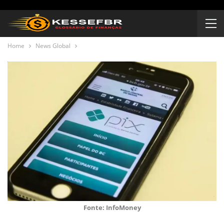
Home
News Global
Fonte: InfoMoney