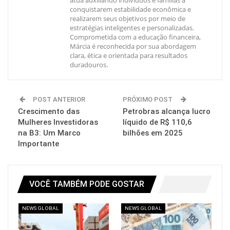
atua auxiliando indivíduos e famílias a
conquistarem estabilidade econômica e
realizarem seus objetivos por meio de
estratégias inteligentes e personalizadas.
Comprometida com a educação financeira,
Márcia é reconhecida por sua abordagem
clara, ética e orientada para resultados
duradouros.
POST ANTERIOR
PRÓXIMO POST
Crescimento das
Petrobras alcança lucro
Mulheres Investidoras
líquido de R$ 110,6
na B3: Um Marco
bilhões em 2025
Importante
VOCÊ TAMBÉM PODE GOSTAR
NEWS GLOBAL
NEWS GLOBAL