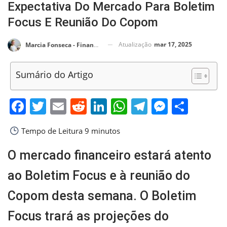
Expectativa Do Mercado Para Boletim
Focus E Reunião Do Copom
Atualização
mar 17, 2025
Marcia Fonseca - Financial Consultant
Sumário do Artigo
Facebook
Twitter
Email
Reddit
LinkedIn
WhatsApp
Telegram
Messen
Shar
Tempo de Leitura
9 minutos
O mercado financeiro estará atento
ao Boletim Focus e à reunião do
Copom desta semana. O Boletim
Focus trará as projeções do