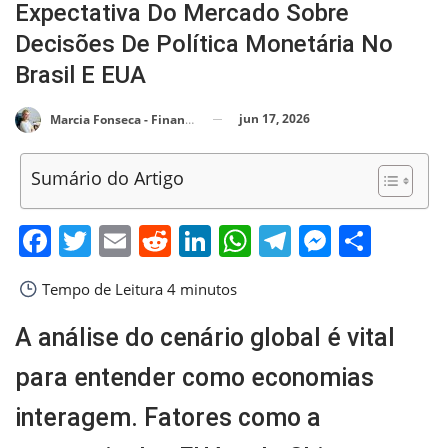
Expectativa Do Mercado Sobre
Decisões De Política Monetária No
Brasil E EUA
jun 17, 2026
Marcia Fonseca - Financial Consultant
Sumário do Artigo
Facebook
Twitter
Email
Reddit
LinkedIn
WhatsApp
Telegram
Messen
Shar
Tempo de Leitura
4 minutos
A análise do cenário global é vital
para entender como economias
interagem. Fatores como a