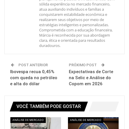
sólida experiência no mercado financeiro,
atua auxiliando indivíduos e famílias a
conquistarem estabilidade econômica e
realizarem seus objetivos por meio de
estratégias inteligentes e personalizadas.
Comprometida com a educação financeira,
Márcia é reconhecida por sua abordagem
clara, ética e orientada para resultados
duradouros.
POST ANTERIOR
PRÓXIMO POST
Ibovespa recua 0,45%
Expectativas de Corte
com queda no petróleo
na Selic e Análise do
e alta do dólar
Copom em 2026
VOCÊ TAMBÉM PODE GOSTAR
ANÁLISE DE MERCADO
ANÁLISE DE MERCADO