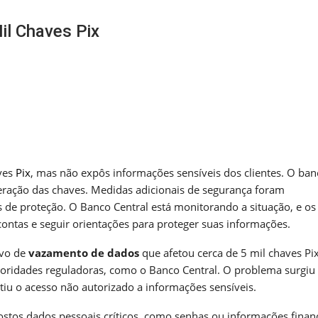
il Chaves Pix
m
nger
re
ves
Pix
, mas não expôs informações sensíveis dos clientes. O ban
eração das chaves. Medidas adicionais de segurança foram
 de proteção. O Banco Central está monitorando a situação, e os
contas e seguir orientações para proteger suas informações.
ivo de
vazamento de dados
que afetou cerca de 5 mil chaves Pix
oridades reguladoras, como o Banco Central. O problema surgiu
iu o acesso não autorizado a informações sensíveis.
stos dados pessoais críticos, como senhas ou informações financ