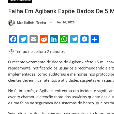
Falha Em Agibank Expõe Dados De 5 M
fev 14, 2026
Max Kalleb - Trader
Facebook
Twitter
Email
Reddit
LinkedIn
WhatsApp
Telegra
Messe
Sha
Tempo de Leitura
2 minutos
O recente vazamento de dados do Agibank afetou 5 mil cha
rapidamente, notificando os usuários e recomendando a alt
implementadas, como auditorias e melhorias nos protocolos
clientes devem ficar atentos a atividades suspeitas em suas 
No último mês, o Agibank enfrentou um incidente significat
evento chamou a atenção tanto dos usuários quanto das aut
a uma falha na segurança dos sistemas do banco, que permit
Segundo a instituição, apesar do vazamento, não foram expo