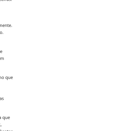
mente.
o.
de
um
smo que
as
a que
,