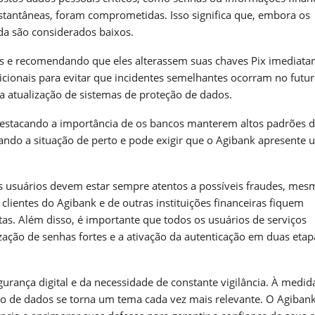
nstantâneas, foram comprometidas. Isso significa que, embora os
da são considerados baixos.
dos e recomendando que eles alterassem suas chaves Pix imediata
ionais para evitar que incidentes semelhantes ocorram no futur
a atualização de sistemas de proteção de dados.
destacando a importância de os bancos manterem altos padrões 
rando a situação de perto e pode exigir que o Agibank apresente 
s usuários devem estar sempre atentos a possíveis fraudes, me
clientes do Agibank e de outras instituições financeiras fiquem
tas. Além disso, é importante que todos os usuários de serviços
zação de senhas fortes e a ativação da autenticação em duas etap
urança digital e da necessidade de constante vigilância. À medid
eção de dados se torna um tema cada vez mais relevante. O Agibank