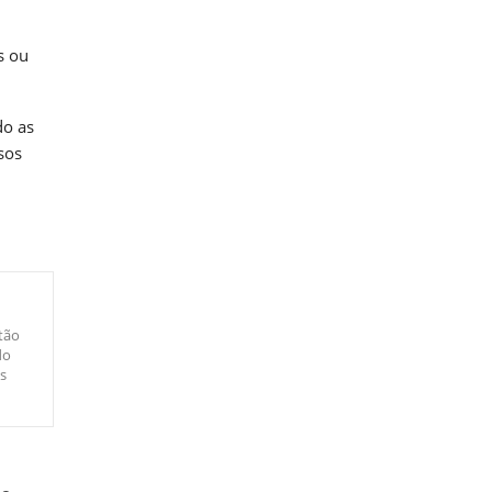
s ou
do as
sos
tão
do
s