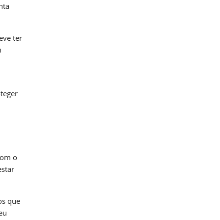
nta
eve ter
m
oteger
com o
estar
os que
eu