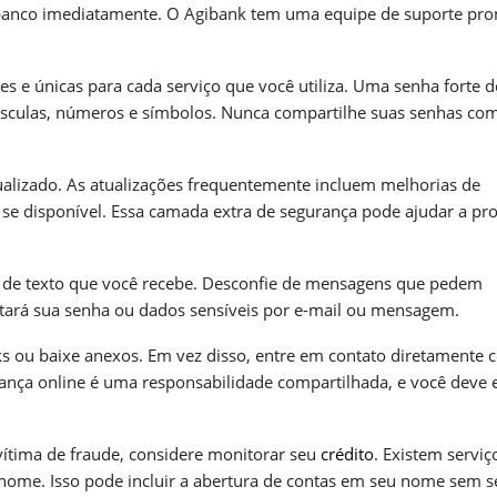
 banco imediatamente. O Agibank tem uma equipe de suporte pro
es e únicas para cada serviço que você utiliza. Uma senha forte d
núsculas, números e símbolos. Nunca compartilhe suas senhas co
ualizado. As atualizações frequentemente incluem melhorias de
 se disponível. Essa camada extra de segurança pode ajudar a pr
s de texto que você recebe. Desconfie de mensagens que pedem
itará sua senha ou dados sensíveis por e-mail ou mensagem.
s ou baixe anexos. Em vez disso, entre em contato diretamente 
rança online é uma responsabilidade compartilhada, e você deve 
vítima de fraude, considere monitorar seu
crédito
. Existem serviç
 nome. Isso pode incluir a abertura de contas em seu nome sem s