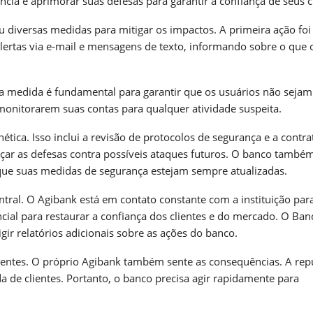
ia e aprimorar suas defesas para garantir a confiança de seus cl
 diversas medidas para mitigar os impactos. A primeira ação foi
alertas via e-mail e mensagens de texto, informando sobre o que 
sa medida é fundamental para garantir que os usuários não sejam
monitorarem suas contas para qualquer atividade suspeita.
ica. Isso inclui a revisão de protocolos de segurança e a contra
rçar as defesas contra possíveis ataques futuros. O banco també
r que suas medidas de segurança estejam sempre atualizadas.
ral. O Agibank está em contato constante com a instituição par
ncial para restaurar a confiança dos clientes e do mercado. O Ban
gir relatórios adicionais sobre as ações do banco.
ientes. O próprio Agibank também sente as consequências. A rep
da de clientes. Portanto, o banco precisa agir rapidamente para