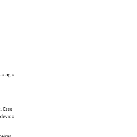
co agiu
. Esse
 devido
eiras.