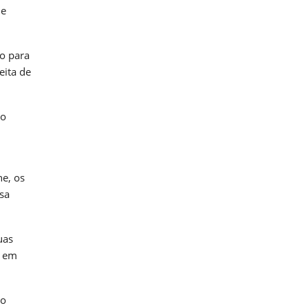
ue
vo para
eita de
so
ne, os
sa
uas
s em
ão