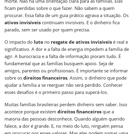
morte. Não há uma orientação clara para as famílias. Elas
ficam perdidas sobre o que fazer. Não sabem a quem
procurar. Essa falta de um guia prático agrava a situação. Os
ativos invisíveis
continuam invisíveis. E o dinheiro fica
parado, sem ser usado por quem precisa.
O impacto do
luto
no
resgate de ativos invisíveis
é real e
significativo. A dor e a falta de energia impedem a família de
agir. A burocracia e a falta de informação pioram tudo. É
fundamental que as famílias busquem apoio. Seja de
amigos, parentes ou profissionais. É importante se informar
sobre os
direitos financeiros
. Assim, o dinheiro que pode
ajudar a família a se reerguer não será perdido. Conhecer
esses desafios é o primeiro passo para superá-los.
Muitas famílias brasileiras perdem dinheiro sem saber. Isso
acontece porque existem
direitos financeiros
que a
maioria das pessoas desconhece. Quando alguém querido
falece, a dor é grande. E, no meio do luto, ninguém pensa
em procurar por esses valores. Mas eles podem somar uma