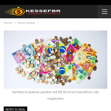
Home
News Global
Famílias brasileiras perdem até R$ 50 mil em benefícios não
resgatados
NEWS GLOBAL