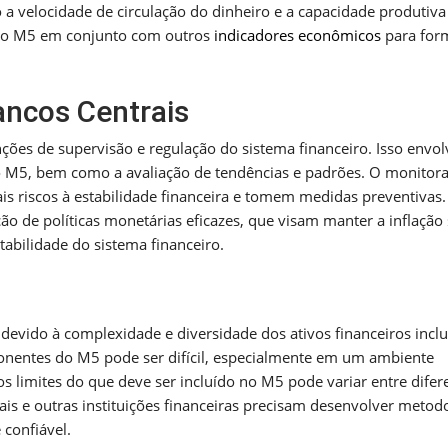
o a velocidade de circulação do dinheiro e a capacidade produtiva
r o M5 em conjunto com outros
indicadores econômicos
para for
ncos Centrais
es de supervisão e regulação do sistema financeiro. Isso envol
do M5, bem como a avaliação de tendências e padrões. O monito
is riscos à estabilidade financeira e tomem medidas preventivas
o de políticas monetárias eficazes, que visam manter a inflação
abilidade do sistema financeiro.
devido à complexidade e diversidade dos ativos financeiros inclu
ponentes do M5 pode ser difícil, especialmente em um ambiente
os limites do que deve ser incluído no M5 pode variar entre difer
ais e outras instituições financeiras precisam desenvolver metod
 confiável.