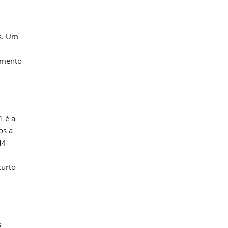
is. Um
cimento
1 é a
os a
M4
curto
s