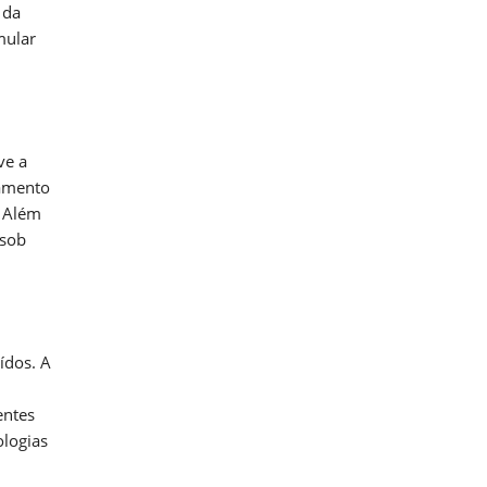
 da
mular
ve a
ramento
. Além
 sob
ídos. A
entes
ologias