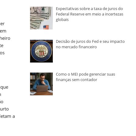
Expectativas sobre a taxa de juros do
Federal Reserve em meio a incertezas
globais
ver
 em
heiro
Decisão de juros do Fed e seu impacto
te
no mercado financeiro
os
Como o MEI pode gerenciar suas
finanças sem contador
 que
m
ão
curto
letam a