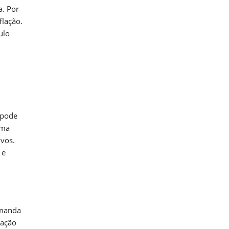
a. Por
flação.
ulo
 pode
uma
ivos.
 e
emanda
lação