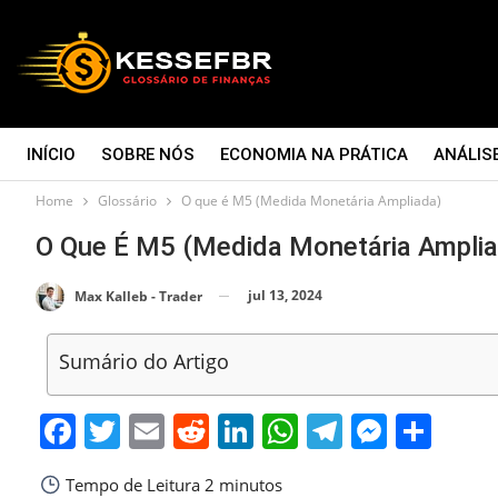
INÍCIO
SOBRE NÓS
ECONOMIA NA PRÁTICA
ANÁLIS
Home
Glossário
O que é M5 (Medida Monetária Ampliada)
CONTATO
O Que É M5 (Medida Monetária Amplia
jul 13, 2024
Max Kalleb - Trader
Sumário do Artigo
Facebook
Twitter
Email
Reddit
LinkedIn
WhatsApp
Telegra
Messe
Sha
Tempo de Leitura
2 minutos