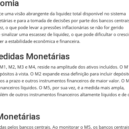
nomia
ce uma visão abrangente da liquidez total disponível no sistema
netárias e para a tomada de decisões por parte dos bancos centra
, o que pode levar a pressões inflacionárias se não for gerido
inalizar uma escassez de liquidez, o que pode dificultar o cres
r a estabilidade econômica e financeira.
edidas Monetárias
M1, M2, M3 e M4, reside na amplitude dos ativos incluídos. O M
epósitos à vista. O M2 expande essa definição para incluir depósit
os a prazo e outros instrumentos financeiros de maior valor. O 
inanceiros líquidos. O M5, por sua vez, é a medida mais ampla,
ém de outros instrumentos financeiros altamente líquidos e de 
Monetárias
as pelos bancos centrais. Ao monitorar o M5, os bancos centrai