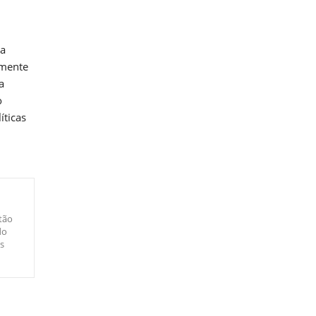
 a
emente
a
o
íticas
tão
do
s