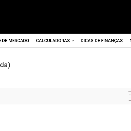
E DE MERCADO
CALCULADORAS
DICAS DE FINANÇAS
da)
m
nger
re