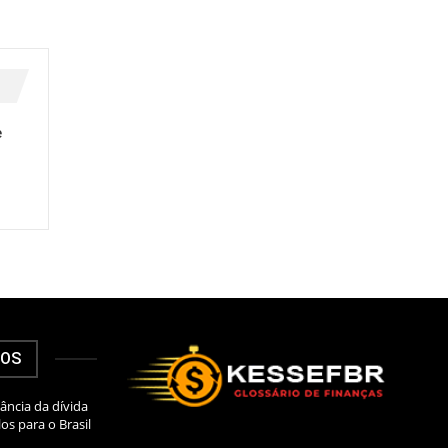
e
DOS
ância da dívida
los para o Brasil