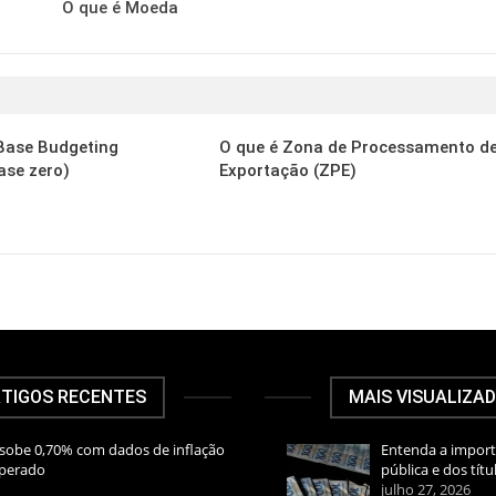
O que é Moeda
 Base Budgeting
O que é Zona de Processamento d
ase zero)
Exportação (ZPE)
TIGOS RECENTES
MAIS VISUALIZA
sobe 0,70% com dados de inflação
Entenda a import
sperado
pública e dos títu
julho 27, 2026