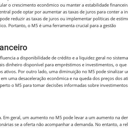
mular o crescimento econômico ou manter a estabilidade financeir
tral pode optar por aumentar as taxas de juros para conter a in
 pode reduzir as taxas de juros ou implementar políticas de estím
ico. Portanto, o M5 é uma ferramenta crucial para a gestão
anceiro
uencia a disponibilidade de crédito e a liquidez geral no sistema
is dinheiro disponível para empréstimos e investimentos, o que
s ativos. Por outro lado, uma diminuição no M5 pode sinalizar 
ar em uma desaceleração econômica e na queda dos preços dos at
e perto o M5 para tomar decisões informadas sobre investimentos
tada. Em geral, um aumento no M5 pode levar a um aumento na d
cionárias se a oferta não acompanhar a demanda. No entanto, a re