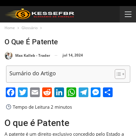
Home
Glossário
O Que É Patente
jul 14, 2024
Max Kalleb - Trader
Sumário do Artigo
Facebook
Twitter
Email
Reddit
LinkedIn
WhatsApp
Telegram
Messen
Shar
Tempo de Leitura
2 minutos
O que é Patente
A patente é um direito exclusivo concedido pelo Estado a