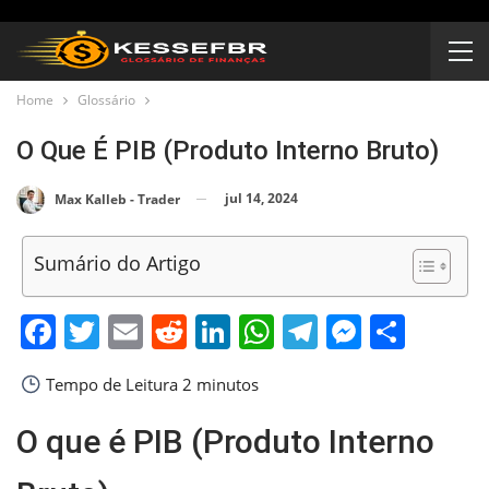
Home
Glossário
O Que É PIB (Produto Interno Bruto)
jul 14, 2024
Max Kalleb - Trader
Sumário do Artigo
Facebook
Twitter
Email
Reddit
LinkedIn
WhatsApp
Telegram
Messen
Shar
Tempo de Leitura
2 minutos
O que é PIB (Produto Interno