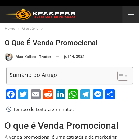
Home
Glossário
O Que É Venda Promocional
jul 14, 2024
Max Kalleb - Trader
Sumário do Artigo
Facebook
Twitter
Email
Reddit
LinkedIn
WhatsApp
Telegram
Messen
Shar
Tempo de Leitura
2 minutos
O que é Venda Promocional
A venda promocional é uma estratégia de marketing