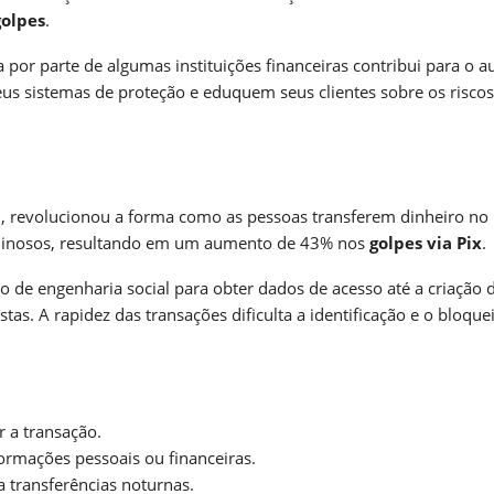
golpes
.
a por parte de algumas instituições financeiras contribui para o 
seus sistemas de proteção e eduquem seus clientes sobre os riscos
l
, revolucionou a forma como as pessoas transferem dinheiro no B
riminosos, resultando em um aumento de 43% nos
golpes via Pix
.
 de engenharia social para obter dados de acesso até a criação 
tas. A rapidez das transações dificulta a identificação e o bloque
r a transação.
ormações pessoais ou financeiras.
 transferências noturnas.