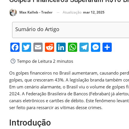
Atualização
mar 12, 2025
Max Kalleb - Trader
Sumário do Artigo
Facebook
Twitter
Email
Reddit
LinkedIn
WhatsApp
Telegra
Messe
Sha
Tempo de Leitura
2 minutos
Os golpes financeiros no Brasil aumentaram, causando perd
golpes, que cresceram 43%. A legislação branda também cont
Em um cenário alarmante, o Brasil viu o volume de golpes f
2024. A Federação Brasileira de Bancos (Febraban) já alert
canais eletrônicos e cartões de débito. Este fenômeno leva
ser feito para ressarcir as vítimas desse crimes.
Introdução