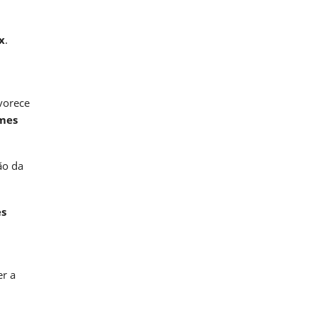
x
.
avorece
mes
ão da
es
r a