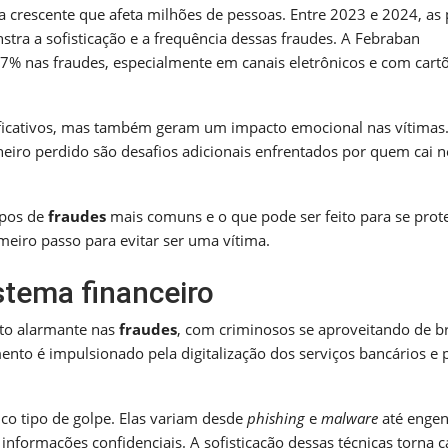
 crescente que afeta milhões de pessoas. Entre 2023 e 2024, as
a a sofisticação e a frequência dessas fraudes. A Febraban
7% nas fraudes, especialmente em canais eletrônicos e com cart
ificativos, mas também geram um impacto emocional nas vítimas
heiro perdido são desafios adicionais enfrentados por quem cai n
ipos de
fraudes
mais comuns e o que pode ser feito para se prot
eiro passo para evitar ser uma vítima.
stema financeiro
to alarmante nas
fraudes
, com criminosos se aproveitando de b
mento é impulsionado pela digitalização dos serviços bancários e 
co tipo de golpe. Elas variam desde
phishing
e
malware
até engen
informações confidenciais. A sofisticação dessas técnicas torna 