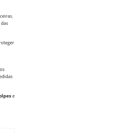
ceiras.
 das
roteger
aos
edidas
olpes
e