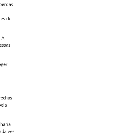
 perdas
ões de
. A
essas
eger.
rechas
pela
haria
cada vez