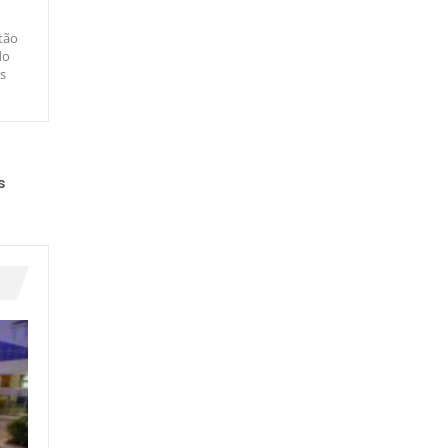
tão
do
s
s