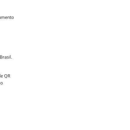
aumento
rasil.
de QR
io