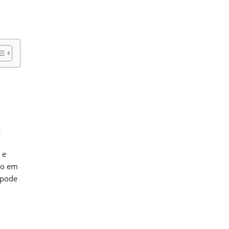
s
 e
co em
 pode