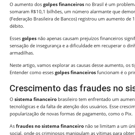
O aumento dos
golpes financeiros
no Brasil é um problema
somaram R$10,1 bilhões, um número alarmante que demonstr
(Federação Brasileira de Bancos) registrou um aumento de 1
débito.
Esses
golpes
não apenas causam prejuízos financeiros sign
sensação de insegurança e a dificuldade em recuperar o din
armadilhas.
Neste artigo, vamos explorar as causas desse aumento, os t
Entender como esses
golpes financeiros
funcionam é o prim
Crescimento das fraudes no si
O
sistema financeiro
brasileiro tem enfrentado um aumen
tecnológicas e da falta de atenção dos usuários. Esse cresci
popularização de novas formas de pagamento, como o Pix.
As
fraudes no sistema financeiro
não se limitam a um úni
social, onde os criminosos manipulam as vítimas para obter 