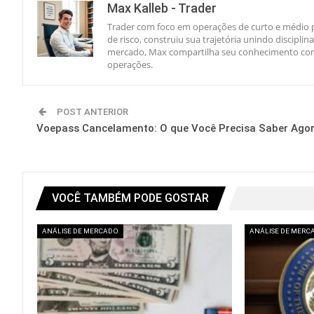
Max Kalleb - Trader
Trader com foco em operações de curto e médio p
de risco, construiu sua trajetória unindo discipl
mercado, Max compartilha seu conhecimento com 
operações.
POST ANTERIOR
Voepass Cancelamento: O que Você Precisa Saber Agor
VOCÊ TAMBÉM PODE GOSTAR
ANÁLISE DE MERCADO
ANÁLISE DE MERC